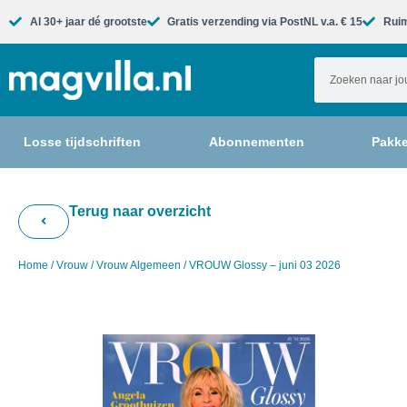
Al 30+ jaar dé grootste​
Gratis verzending via PostNL v.a. € 15
Ruim
Losse tijdschriften
Abonnementen
Pakke
Terug naar overzicht
Home
/
Vrouw
/
Vrouw Algemeen
/ VROUW Glossy – juni 03 2026