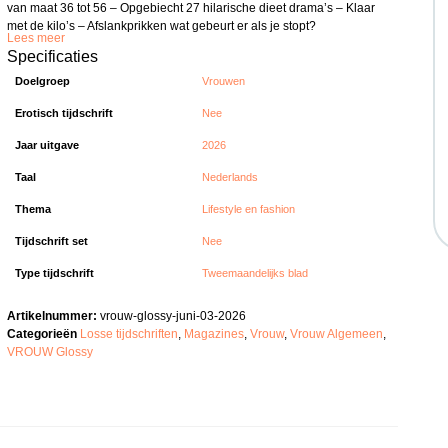
van maat 36 tot 56 – Opgebiecht 27 hilarische dieet drama’s – Klaar
met de kilo’s – Afslankprikken wat gebeurt er als je stopt?
Lees meer
Specificaties
Doelgroep
Vrouwen
Erotisch tijdschrift
Nee
Jaar uitgave
2026
Taal
Nederlands
Thema
Lifestyle en fashion
Tijdschrift set
Nee
Type tijdschrift
Tweemaandelijks blad
Artikelnummer:
vrouw-glossy-juni-03-2026
Categorieën
Losse tijdschriften
,
Magazines
,
Vrouw
,
Vrouw Algemeen
,
VROUW Glossy