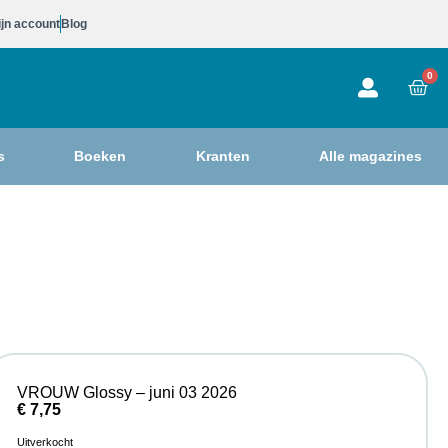
jn account
Blog
0
s
Boeken
Kranten
Alle magazines
VROUW Glossy – juni 03 2026
€
7,75
Uitverkocht