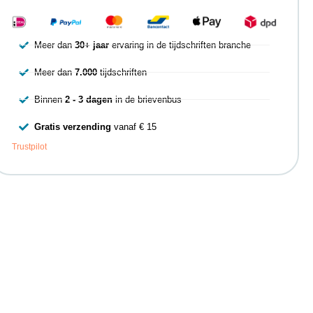
Meer dan
30+ jaar
ervaring in de tijdschriften branche
Meer dan
7.000
tijdschriften
Binnen
2 - 3 dagen
in de brievenbus
Gratis verzending
vanaf € 15
Trustpilot