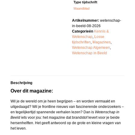
Type tijdschrift
Maandblad
Artikelnummer:
wetenschap-
in-beeld-08-2026
Categorieën
Kennis &
Wetenschap
,
Losse
tijdschriften
,
Magazines
,
Wetenschap Algemeen
,
Wetenschap in Beeld
Beschrijving
Over dit magazine:
Wil je de wereld om je heen begrijpen – en worden vermaakt en
uitgedaagd? Wil je frontline nieuws van fascinerende onderzoekers –
en tegelijkertijd spannende verhalen lezen? Dan is
Wetenschap in
Beeld
iets voor jou: het magazine dat brandstof levert voor je beide
hersenhelften. Het geeft antwoord op de grote en kleine vragen van
het leven.