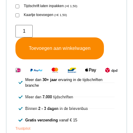
Tijdschrift laten inpakken
(
+
€
1,50
)
Kaartje toevoegen
(
+
€
1,50
)
Toevoegen aan winkelwagen
Meer dan
30+ jaar
ervaring in de tijdschriften
branche
Meer dan
7.000
tijdschriften
Binnen
2 - 3 dagen
in de brievenbus
Gratis verzending
vanaf € 15
Trustpilot