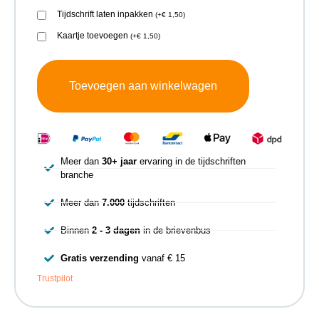
Tijdschrift laten inpakken
(
+
€
1,50
)
Kaartje toevoegen
(
+
€
1,50
)
Toevoegen aan winkelwagen
Meer dan
30+ jaar
ervaring in de tijdschriften
branche
Meer dan
7.000
tijdschriften
Binnen
2 - 3 dagen
in de brievenbus
Gratis verzending
vanaf € 15
Trustpilot