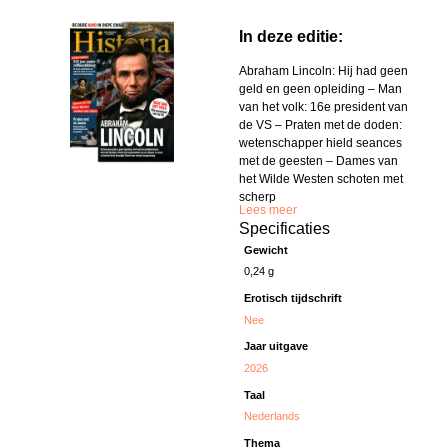
In deze editie:
Abraham Lincoln: Hij had geen
geld en geen opleiding – Man
van het volk: 16e president van
de VS – Praten met de doden:
wetenschapper hield seances
met de geesten – Dames van
het Wilde Westen schoten met
scherp
Lees meer
Specificaties
Gewicht
0,24 g
Erotisch tijdschrift
Nee
Jaar uitgave
2026
Taal
Nederlands
Thema