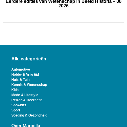
Eerdere edities van Wetenschap in Beeld Historia – 08
2026
Alle categorieën
Automotive
Hobby & Vrije tijd
Huis & Tuin
Kennis & Wetenschap
Kids
Mode & Lifestyle
Reizen & Recreatie
Showbizz
Sport
Voeding & Gezondheid
Over Magvilla