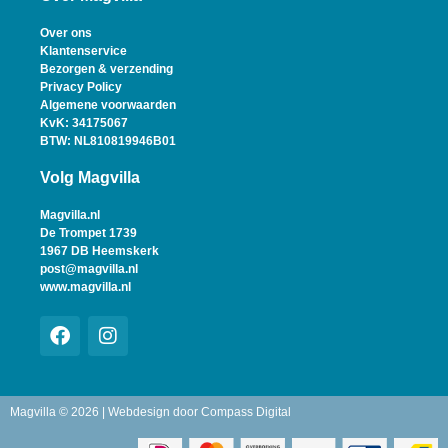
Over ons
Klantenservice
Bezorgen & verzending
Privacy Policy
Algemene voorwaarden
KvK: 34175067
BTW: NL810819946B01
Volg Magvilla
Magvilla.nl
De Trompet 1739
1967 DB Heemskerk
post@magvilla.nl
www.magvilla.nl
Magvilla © 2026 | Webdesign door
Compass Digital