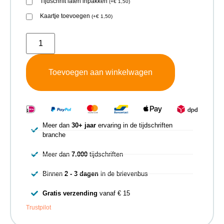
Tijdschrift laten inpakken
(
+
€
1,50
)
Kaartje toevoegen
(
+
€
1,50
)
Toevoegen aan winkelwagen
Meer dan
30+ jaar
ervaring in de tijdschriften
branche
Meer dan
7.000
tijdschriften
Binnen
2 - 3 dagen
in de brievenbus
Gratis verzending
vanaf € 15
Trustpilot