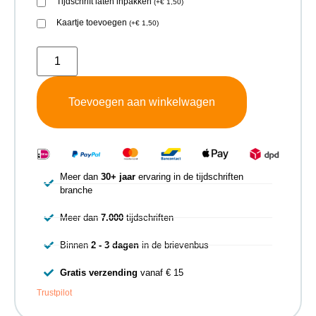
Tijdschrift laten inpakken
(
+
€
1,50
)
Kaartje toevoegen
(
+
€
1,50
)
Toevoegen aan winkelwagen
Meer dan
30+ jaar
ervaring in de tijdschriften
branche
Meer dan
7.000
tijdschriften
Binnen
2 - 3 dagen
in de brievenbus
Gratis verzending
vanaf € 15
Trustpilot