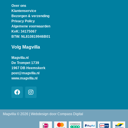
Over ons
Klantenservice
Bezorgen & verzending
Privacy Policy
Algemene voorwaarden
KvK: 34175067
BTW: NL810819946B01
Volg Magvilla
Magvilla.nl
De Trompet 1739
1967 DB Heemskerk
post@magvilla.nl
www.magvilla.nl
Magvilla © 2026 | Webdesign door
Compass Digital