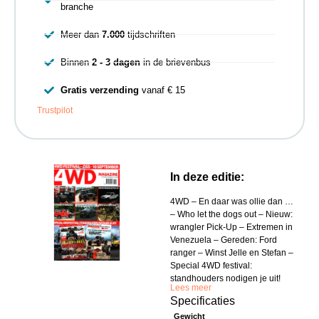
branche
Meer dan
7.000
tijdschriften
Binnen
2 - 3 dagen
in de brievenbus
Gratis verzending
vanaf € 15
Trustpilot
In deze editie:
4WD – En daar was ollie dan …
– Who let the dogs out – Nieuw:
wrangler Pick-Up – Extremen in
Venezuela – Gereden: Ford
ranger – Winst Jelle en Stefan –
Special 4WD festival:
standhouders nodigen je uit!
Lees meer
Specificaties
Gewicht