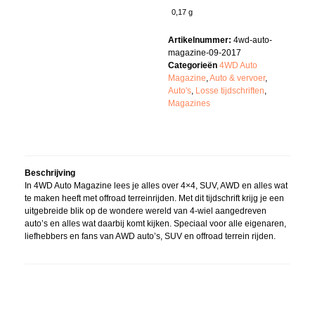
0,17 g
Artikelnummer:
4wd-auto-
magazine-09-2017
Categorieën
4WD Auto
Magazine
,
Auto & vervoer
,
Auto's
,
Losse tijdschriften
,
Magazines
Beschrijving
In 4WD Auto Magazine lees je alles over 4×4, SUV, AWD en alles wat
te maken heeft met offroad terreinrijden. Met dit tijdschrift krijg je een
uitgebreide blik op de wondere wereld van 4-wiel aangedreven
auto’s en alles wat daarbij komt kijken. Speciaal voor alle eigenaren,
liefhebbers en fans van AWD auto’s, SUV en offroad terrein rijden.