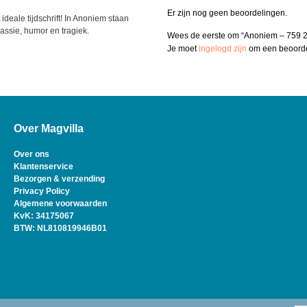
Er zijn nog geen beoordelingen.
deale tijdschrift! In Anoniem staan
ssie, humor en tragiek.
Wees de eerste om “Anoniem – 759 2
Je moet
ingelogd zijn
om een beoordel
Over Magvilla
Over ons
Klantenservice
Bezorgen & verzending
Privacy Policy
Algemene voorwaarden
KvK: 34175067
BTW: NL810819946B01