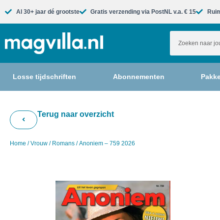
Al 30+ jaar dé grootste​
Gratis verzending via PostNL v.a. € 15
Ruim
Losse tijdschriften
Abonnementen
Pakke
Terug naar overzicht
Home
/
Vrouw
/
Romans
/ Anoniem – 759 2026