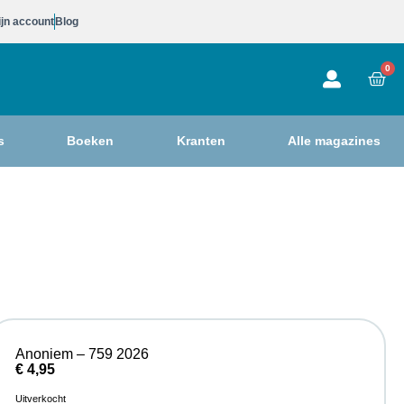
jn account
Blog
0
s
Boeken
Kranten
Alle magazines
Anoniem – 759 2026
€
4,95
Uitverkocht