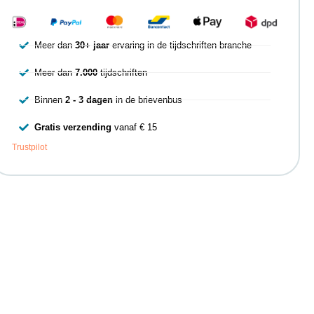
Meer dan
30+ jaar
ervaring in de tijdschriften branche
Meer dan
7.000
tijdschriften
Binnen
2 - 3 dagen
in de brievenbus
Gratis verzending
vanaf € 15
Trustpilot