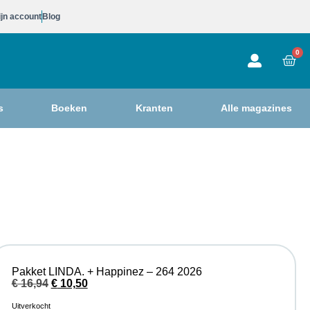
jn account
Blog
0
s
Boeken
Kranten
Alle magazines
Pakket LINDA. + Happinez – 264 2026
€
16,94
€
10,50
Uitverkocht