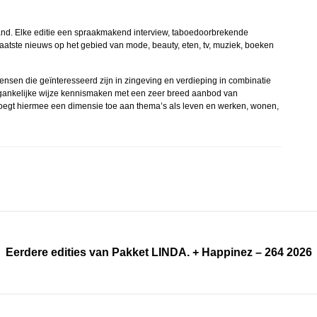
and. Elke editie een spraakmakend interview, taboedoorbrekende
atste nieuws op het gebied van mode, beauty, eten, tv, muziek, boeken
ensen die geïnteresseerd zijn in zingeving en verdieping in combinatie
toegankelijke wijze kennismaken met een zeer breed aanbod van
 voegt hiermee een dimensie toe aan thema’s als leven en werken, wonen,
Eerdere edities van Pakket LINDA. + Happinez – 264 2026