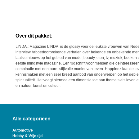
Over dit pakket:
LINDA.: Magazine LINDA. is dé glossy voor de leukste vrouwen van Nede
interview, taboedoorbrekende verhalen over bekende en onbekende mens
laatste nieuws op het gebied van mode, beauty, eten, tv, muziek, boeken 
eerste mindstyle magazine. Een tijdschrift voor mensen die geïnteresseerd
combinatie met een pure, stijlvolle manier van leven. Happinez laat de le
kennismaken met een zeer breed aanbod van onderwerpen op het gebied
spiritualiteit. Het voegt hiermee een dimensie toe aan thema’s als leven
en natuur, kunst en cultuur.
Alle categorieën
Automotive
Hobby & Vrije tijd