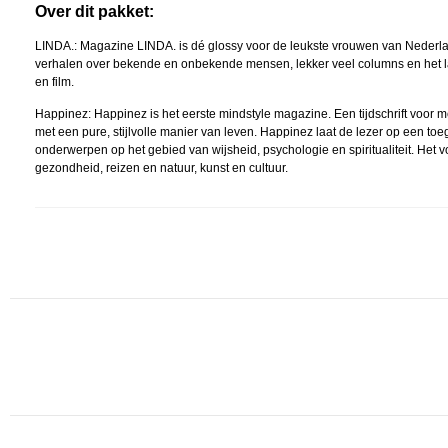
Over dit pakket:
LINDA.: Magazine LINDA. is dé glossy voor de leukste vrouwen van Nederl
verhalen over bekende en onbekende mensen, lekker veel columns en het la
en film.
Happinez: Happinez is het eerste mindstyle magazine. Een tijdschrift voor m
met een pure, stijlvolle manier van leven. Happinez laat de lezer op een 
onderwerpen op het gebied van wijsheid, psychologie en spiritualiteit. Het
gezondheid, reizen en natuur, kunst en cultuur.