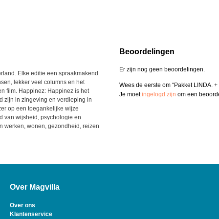
Beoordelingen
Er zijn nog geen beoordelingen.
rland. Elke editie een spraakmakend
en, lekker veel columns en het
Wees de eerste om “Pakket LINDA. +
en film. Happinez: Happinez is het
Je moet
ingelogd zijn
om een beoordel
 zijn in zingeving en verdieping in
zer op een toegankelijke wijze
 van wijsheid, psychologie en
 en werken, wonen, gezondheid, reizen
Over Magvilla
Over ons
Klantenservice