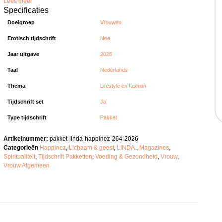
Lees meer
Specificaties
Doelgroep
Vrouwen
Erotisch tijdschrift
Nee
Jaar uitgave
2026
Taal
Nederlands
Thema
Lifestyle en fashion
Tijdschrift set
Ja
Type tijdschrift
Pakket
Artikelnummer:
pakket-linda-happinez-264-2026
Categorieën
Happinez
,
Lichaam & geest
,
LINDA.
,
Magazines
,
Spiritualiteit
,
Tijdschrift Pakketten
,
Voeding & Gezondheid
,
Vrouw
,
Vrouw Algemeen