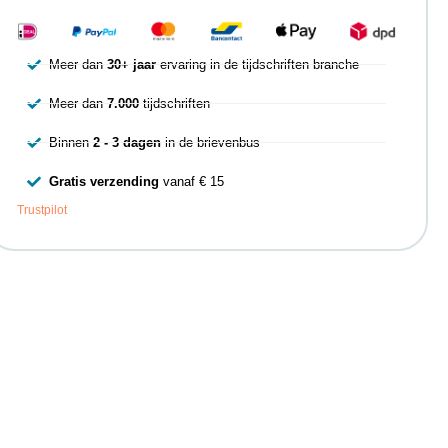
Meer dan
30+ jaar
ervaring in de tijdschriften branche
Meer dan
7.000
tijdschriften
Binnen
2 - 3 dagen
in de brievenbus
Gratis verzending
vanaf € 15
Trustpilot