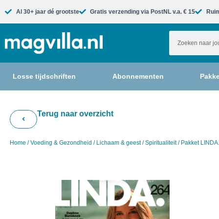
Al 30+ jaar dé grootste​
Gratis verzending via PostNL v.a. € 15
Ruim
Losse tijdschriften
Abonnementen
Pakke
Terug naar overzicht
Home
/
Voeding & Gezondheid
/
Lichaam & geest
/
Spiritualiteit
/ Pakket LINDA