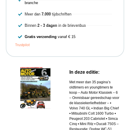
branche
Meer dan
7.000
tijdschriften
Binnen
2 - 3 dagen
in de brievenbus
Gratis verzending
vanaf € 15
Trustpilot
In deze editie:
Met meer dan 35 pagina’s
oldtimers en youngtimers te
koop – Auto Motor Klassiek – 6
– Onmisbaar gereedschap voor
de klassiekerliefhebber – •
Volvo 740 GL • Indian Big Chief
• Mitsubishi Colt 1600 Turbo •
Peugeot 203 Cabriolet • Simca
Cinq • Mini Ritz • Ducati 750S –
Restauratie: Dodge WC-51,