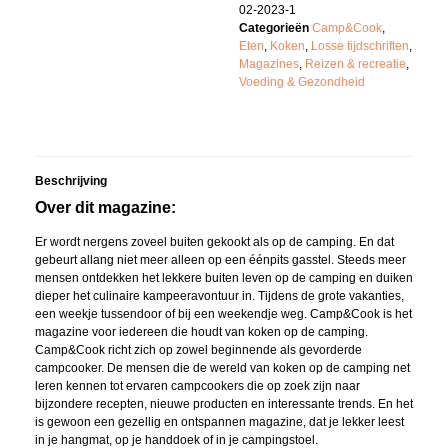
02-2023-1
Categorieën
Camp&Cook
,
Eten
,
Koken
,
Losse tijdschriften
,
Magazines
,
Reizen & recreatie
,
Voeding & Gezondheid
Beschrijving
Over dit magazine:
Er wordt nergens zoveel buiten gekookt als op de camping. En dat
gebeurt allang niet meer alleen op een éénpits gasstel. Steeds meer
mensen ontdekken het lekkere buiten leven op de camping en duiken
dieper het culinaire kampeeravontuur in. Tijdens de grote vakanties,
een weekje tussendoor of bij een weekendje weg. Camp&Cook is het
magazine voor iedereen die houdt van koken op de camping.
Camp&Cook richt zich op zowel beginnende als gevorderde
campcooker. De mensen die de wereld van koken op de camping net
leren kennen tot ervaren campcookers die op zoek zijn naar
bijzondere recepten, nieuwe producten en interessante trends. En het
is gewoon een gezellig en ontspannen magazine, dat je lekker leest
in je hangmat, op je handdoek of in je campingstoel.