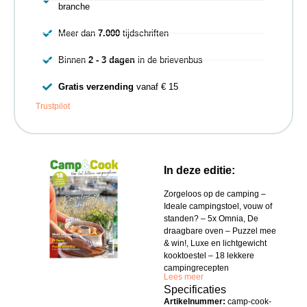
branche
Meer dan
7.000
tijdschriften
Binnen
2 - 3 dagen
in de brievenbus
Gratis verzending
vanaf € 15
Trustpilot
In deze editie:
Zorgeloos op de camping –
Ideale campingstoel, vouw of
standen? – 5x Omnia, De
draagbare oven – Puzzel mee
& win!, Luxe en lichtgewicht
kooktoestel – 18 lekkere
campingrecepten
Lees meer
Specificaties
Artikelnummer:
camp-cook-