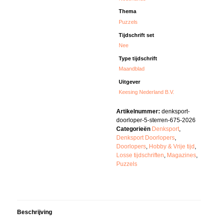
Thema
Puzzels
Tijdschrift set
Nee
Type tijdschrift
Maandblad
Uitgever
Keesing Nederland B.V.
Artikelnummer:
denksport-
doorloper-5-sterren-675-2026
Categorieën
Denksport
,
Denksport Doorlopers
,
Doorlopers
,
Hobby & Vrije tijd
,
Losse tijdschriften
,
Magazines
,
Puzzels
Beschrijving