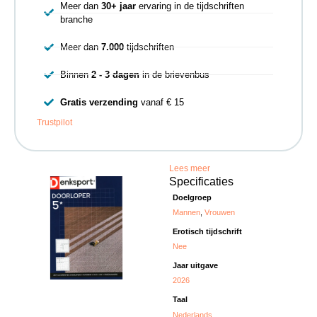
Meer dan
30+ jaar
ervaring in de tijdschriften
branche
Meer dan
7.000
tijdschriften
Binnen
2 - 3 dagen
in de brievenbus
Gratis verzending
vanaf € 15
Trustpilot
Lees meer
Specificaties
Doelgroep
Mannen
,
Vrouwen
Erotisch tijdschrift
Nee
Jaar uitgave
2026
Taal
Nederlands