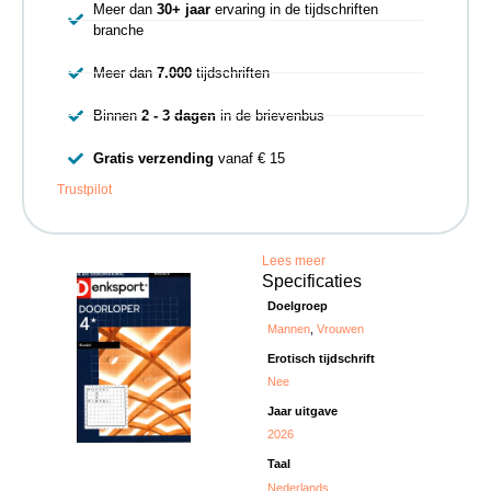
Meer dan
30+ jaar
ervaring in de tijdschriften
branche
Meer dan
7.000
tijdschriften
Binnen
2 - 3 dagen
in de brievenbus
Gratis verzending
vanaf € 15
Trustpilot
Lees meer
Specificaties
Doelgroep
Mannen
,
Vrouwen
Erotisch tijdschrift
Nee
Jaar uitgave
2026
Taal
Nederlands