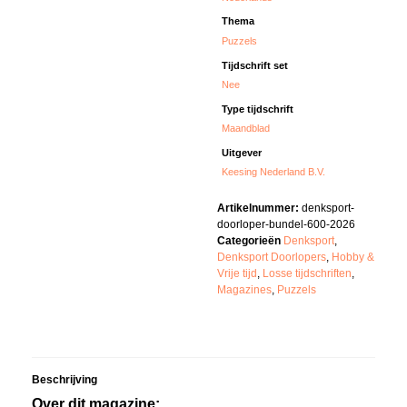
Thema
Puzzels
Tijdschrift set
Nee
Type tijdschrift
Maandblad
Uitgever
Keesing Nederland B.V.
Artikelnummer:
denksport-
doorloper-bundel-600-2026
Categorieën
Denksport
,
Denksport Doorlopers
,
Hobby &
Vrije tijd
,
Losse tijdschriften
,
Magazines
,
Puzzels
Beschrijving
Over dit magazine: