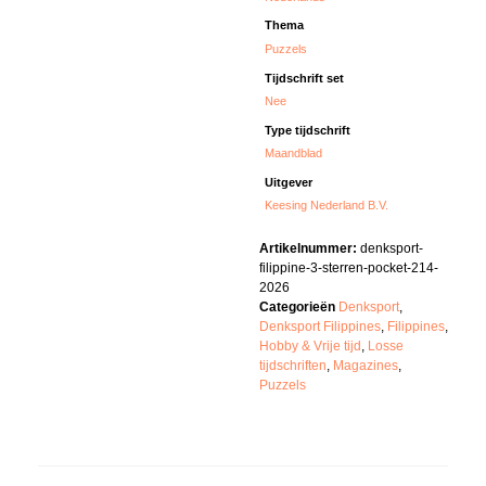
Thema
Puzzels
Tijdschrift set
Nee
Type tijdschrift
Maandblad
Uitgever
Keesing Nederland B.V.
Artikelnummer:
denksport-
filippine-3-sterren-pocket-214-
2026
Categorieën
Denksport
,
Denksport Filippines
,
Filippines
,
Hobby & Vrije tijd
,
Losse
tijdschriften
,
Magazines
,
Puzzels