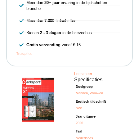
Meer dan
30+ jaar
ervaring in de tijdschriften
branche
Meer dan
7.000
tijdschriften
Binnen
2 - 3 dagen
in de brievenbus
Gratis verzending
vanaf € 15
Trustpilot
Lees meer
Specificaties
Doelgroep
Mannen
,
Vrouwen
Erotisch tijdschrift
Nee
Jaar uitgave
2026
Taal
Nederlands