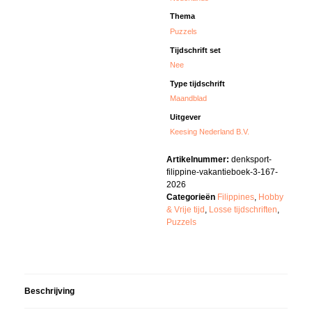
Thema
Puzzels
Tijdschrift set
Nee
Type tijdschrift
Maandblad
Uitgever
Keesing Nederland B.V.
Artikelnummer:
denksport-
filippine-vakantieboek-3-167-
2026
Categorieën
Filippines
,
Hobby
& Vrije tijd
,
Losse tijdschriften
,
Puzzels
Beschrijving