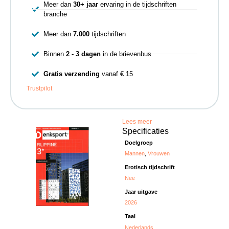
Meer dan
30+ jaar
ervaring in de tijdschriften
branche
Meer dan
7.000
tijdschriften
Binnen
2 - 3 dagen
in de brievenbus
Gratis verzending
vanaf € 15
Trustpilot
Lees meer
Specificaties
Doelgroep
Mannen
,
Vrouwen
Erotisch tijdschrift
Nee
Jaar uitgave
2026
Taal
Nederlands