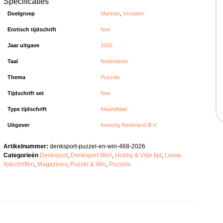
Specificaties
Doelgroep
Mannen
,
Vrouwen
Erotisch tijdschrift
Nee
Jaar uitgave
2026
Taal
Nederlands
Thema
Puzzels
Tijdschrift set
Nee
Type tijdschrift
Maandblad
Uitgever
Keesing Nederland B.V.
Artikelnummer:
denksport-puzzel-en-win-468-2026
Categorieën
Denksport
,
Denksport Win!
,
Hobby & Vrije tijd
,
Losse
tijdschriften
,
Magazines
,
Puzzel & Win
,
Puzzels