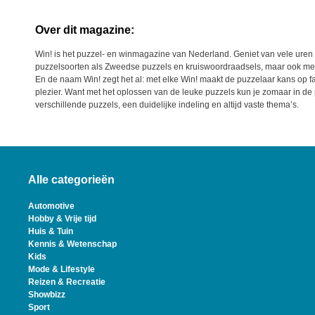
Over dit magazine:
Win! is het puzzel- en winmagazine van Nederland. Geniet van vele uren 
puzzelsoorten als Zweedse puzzels en kruiswoordraadsels, maar ook met
En de naam Win! zegt het al: met elke Win! maakt de puzzelaar kans op fa
plezier. Want met het oplossen van de leuke puzzels kun je zomaar in de p
verschillende puzzels, een duidelijke indeling en altijd vaste thema’s.
Alle categorieën
Automotive
Hobby & Vrije tijd
Huis & Tuin
Kennis & Wetenschap
Kids
Mode & Lifestyle
Reizen & Recreatie
Showbizz
Sport