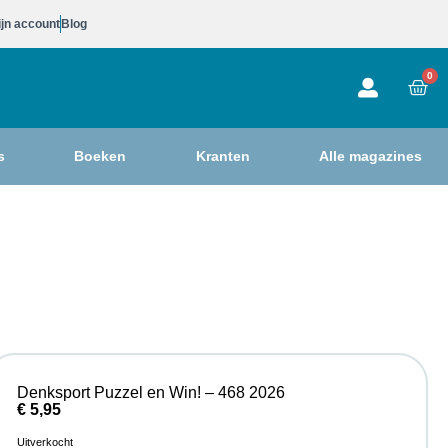
jn account
Blog
0
s
Boeken
Kranten
Alle magazines
Denksport Puzzel en Win! – 468 2026
€
5,95
Uitverkocht