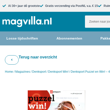
Al 30+ jaar dé grootste​
Gratis verzending via PostNL v.a. € 15
Ruim
Losse tijdschriften
Abonnementen
Pakke
Terug naar overzicht
Home
/
Magazines
/
Denksport
/
Denksport Win!
/ Denksport Puzzel en Win! – 