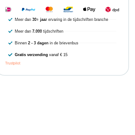
Meer dan
30+ jaar
ervaring in de tijdschriften branche
Meer dan
7.000
tijdschriften
Binnen
2 - 3 dagen
in de brievenbus
Gratis verzending
vanaf € 15
Trustpilot