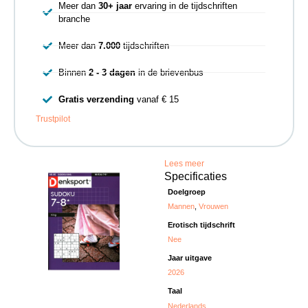
Meer dan
30+ jaar
ervaring in de tijdschriften
branche
Meer dan
7.000
tijdschriften
Binnen
2 - 3 dagen
in de brievenbus
Gratis verzending
vanaf € 15
Trustpilot
Lees meer
Specificaties
Doelgroep
Mannen
,
Vrouwen
Erotisch tijdschrift
Nee
Jaar uitgave
2026
Taal
Nederlands