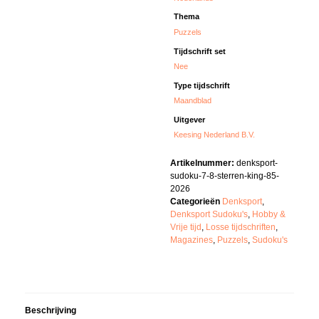
Thema
Puzzels
Tijdschrift set
Nee
Type tijdschrift
Maandblad
Uitgever
Keesing Nederland B.V.
Artikelnummer:
denksport-
sudoku-7-8-sterren-king-85-
2026
Categorieën
Denksport
,
Denksport Sudoku's
,
Hobby &
Vrije tijd
,
Losse tijdschriften
,
Magazines
,
Puzzels
,
Sudoku's
Beschrijving