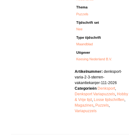
Thema
Puzzels
Tijdschrift set
Nee
Type tijdschrift
Maandblad
Uitgever
Keesing Nederland B.V.
Artikelnummer:
denksport-
varia-2-3-sterren-
vakantiekanjer-111-2026
Categorieën
Denksport
,
Denksport Variapuzzels
,
Hobby
& Vrije tijd
,
Losse tijdschriften
,
Magazines
,
Puzzels
,
Variapuzzels