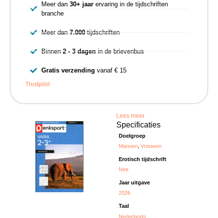
Meer dan
30+ jaar
ervaring in de tijdschriften
branche
Meer dan
7.000
tijdschriften
Binnen
2 - 3 dagen
in de brievenbus
Gratis verzending
vanaf € 15
Trustpilot
Lees meer
Specificaties
Doelgroep
Mannen
,
Vrouwen
Erotisch tijdschrift
Nee
Jaar uitgave
2026
Taal
Nederlands