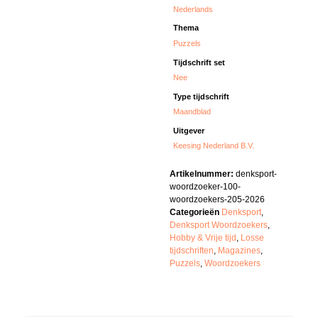
Nederlands
Thema
Puzzels
Tijdschrift set
Nee
Type tijdschrift
Maandblad
Uitgever
Keesing Nederland B.V.
Artikelnummer:
denksport-
woordzoeker-100-
woordzoekers-205-2026
Categorieën
Denksport
,
Denksport Woordzoekers
,
Hobby & Vrije tijd
,
Losse
tijdschriften
,
Magazines
,
Puzzels
,
Woordzoekers