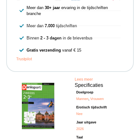
Meer dan
30+ jaar
ervaring in de tijdschriften
branche
Meer dan
7.000
tijdschriften
Binnen
2 - 3 dagen
in de brievenbus
Gratis verzending
vanaf € 15
Trustpilot
Lees meer
Specificaties
Doelgroep
Mannen
,
Vrouwen
Erotisch tijdschrift
Nee
Jaar uitgave
2026
Taal