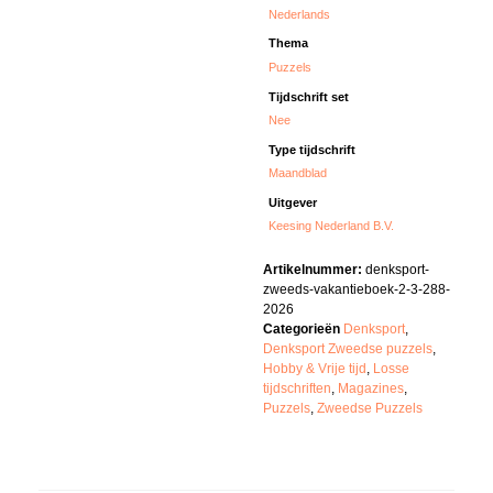
Nederlands
Thema
Puzzels
Tijdschrift set
Nee
Type tijdschrift
Maandblad
Uitgever
Keesing Nederland B.V.
Artikelnummer:
denksport-
zweeds-vakantieboek-2-3-288-
2026
Categorieën
Denksport
,
Denksport Zweedse puzzels
,
Hobby & Vrije tijd
,
Losse
tijdschriften
,
Magazines
,
Puzzels
,
Zweedse Puzzels