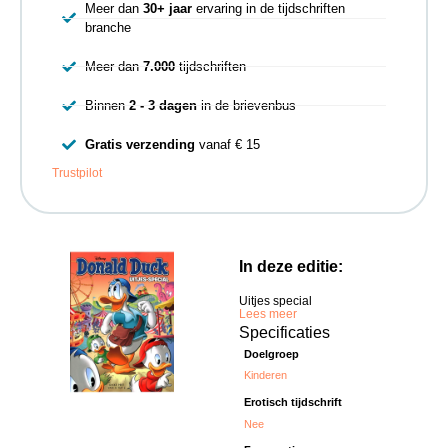
Meer dan
30+ jaar
ervaring in de tijdschriften
branche
Meer dan
7.000
tijdschriften
Binnen
2 - 3 dagen
in de brievenbus
Gratis verzending
vanaf € 15
Trustpilot
In deze editie:
Uitjes special
Lees meer
Specificaties
Doelgroep
Kinderen
Erotisch tijdschrift
Nee