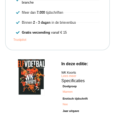
branche
Meer dan
7.000
tijdschriften
Binnen
2 - 3 dagen
in de brievenbus
Gratis verzending
vanaf € 15
Trustpilot
In deze editie:
WK Koorts
Lees meer
Specificaties
Doelgroep
Mannen
Erotisch tijdschrift
Nee
Jaar uitgave