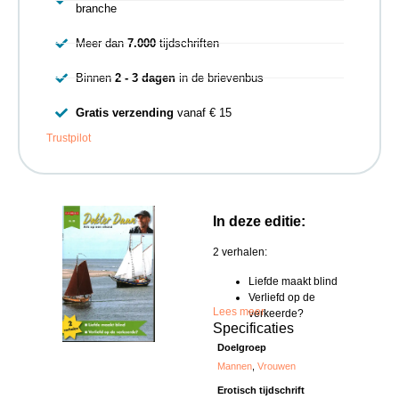
branche
Meer dan
7.000
tijdschriften
Binnen
2 - 3 dagen
in de brievenbus
Gratis verzending
vanaf € 15
Trustpilot
In deze editie:
2 verhalen:
Liefde maakt blind
Verliefd op de
Lees meer
verkeerde?
Specificaties
Doelgroep
Mannen
,
Vrouwen
Erotisch tijdschrift