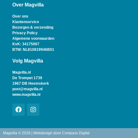
Over Magvilla
Over ons
Klantenservice
Bezorgen & verzending
Privacy Policy
Algemene voorwaarden
KvK: 34175067
BTW: NL810819946B01
Volg Magvilla
Magvilla.nl
De Trompet 1739
1967 DB Heemskerk
post@magvilla.nl
www.magvilla.nl
Magvilla © 2026 | Webdesign door
Compass Digital