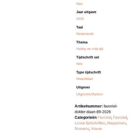
Nee
Jaar uitgave
2026
Taal
Nederlands
Thema
Hobby en vrije tijd
Tijdschrift set
Nee
Type tijdschrift
Maandblad
Uitgever
Uitgeverij Marken
Artikelnummer:
favoriet-
dokter-daan-89-2026
Categorieën
Favoriet
,
Favoriet
,
Losse tijdschriften
,
Magazines
,
Romans
,
Vrouw