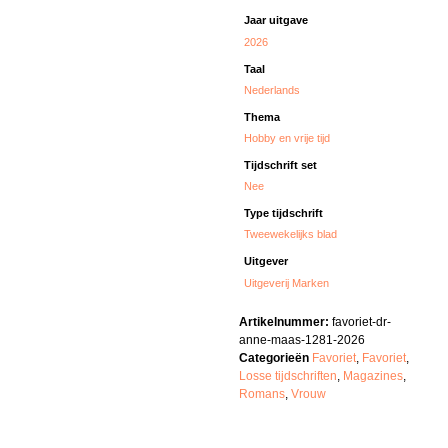
Jaar uitgave
2026
Taal
Nederlands
Thema
Hobby en vrije tijd
Tijdschrift set
Nee
Type tijdschrift
Tweewekelijks blad
Uitgever
Uitgeverij Marken
Artikelnummer:
favoriet-dr-
anne-maas-1281-2026
Categorieën
Favoriet
,
Favoriet
,
Losse tijdschriften
,
Magazines
,
Romans
,
Vrouw