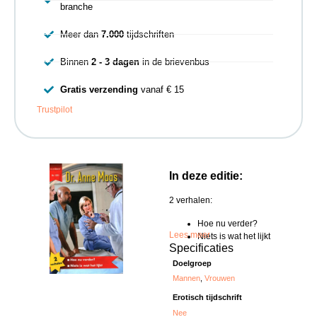
branche
Meer dan
7.000
tijdschriften
Binnen
2 - 3 dagen
in de brievenbus
Gratis verzending
vanaf € 15
Trustpilot
In deze editie:
2 verhalen:
Hoe nu verder?
Lees meer
Niets is wat het lijkt
Specificaties
Doelgroep
Mannen
,
Vrouwen
Erotisch tijdschrift
Nee