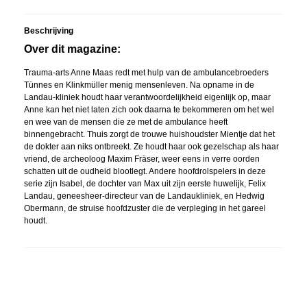
Beschrijving
Over dit magazine:
Trauma-arts Anne Maas redt met hulp van de ambulancebroeders
Tünnes en Klinkmüller menig mensenleven. Na opname in de
Landau-kliniek houdt haar verantwoordelijkheid eigenlijk op, maar
Anne kan het niet laten zich ook daarna te bekommeren om het wel
en wee van de mensen die ze met de ambulance heeft
binnengebracht. Thuis zorgt de trouwe huishoudster Mientje dat het
de dokter aan niks ontbreekt. Ze houdt haar ook gezelschap als haar
vriend, de archeoloog Maxim Fräser, weer eens in verre oorden
schatten uit de oudheid blootlegt. Andere hoofdrolspelers in deze
serie zijn Isabel, de dochter van Max uit zijn eerste huwelijk, Felix
Landau, geneesheer-directeur van de Landaukliniek, en Hedwig
Obermann, de struise hoofdzuster die de verpleging in het gareel
houdt.