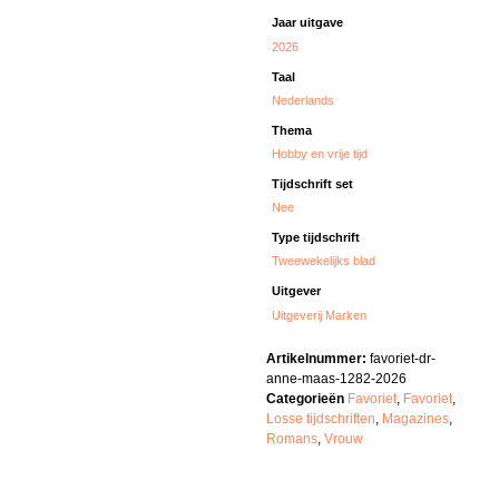
Jaar uitgave
2026
Taal
Nederlands
Thema
Hobby en vrije tijd
Tijdschrift set
Nee
Type tijdschrift
Tweewekelijks blad
Uitgever
Uitgeverij Marken
Artikelnummer:
favoriet-dr-
anne-maas-1282-2026
Categorieën
Favoriet
,
Favoriet
,
Losse tijdschriften
,
Magazines
,
Romans
,
Vrouw