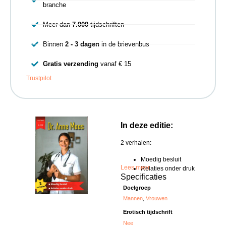
branche
Meer dan
7.000
tijdschriften
Binnen
2 - 3 dagen
in de brievenbus
Gratis verzending
vanaf € 15
Trustpilot
In deze editie:
2 verhalen:
Moedig besluit
Lees meer
Relaties onder druk
Specificaties
Doelgroep
Mannen
,
Vrouwen
Erotisch tijdschrift
Nee