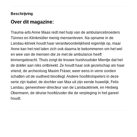
Beschrijving
Over dit magazine:
Trauma-arts Anne Maas redt met hulp van de ambulancebroeders
Tünnes en Klinkmüller menig mensenleven. Na opname in de
Landau-kliniek houdt haar verantwoordelijkheid eigenlijk op, maar
Anne kan het niet laten zich ook daarna te bekommeren om het wel
en wee van de mensen die ze met de ambulance heeft
binnengebracht. Thuis zorgt de trouwe huishoudster Mientje dat het
de dokter aan niks ontbreekt. Ze houdt haar ook gezelschap als haar
vriend, de archeoloog Maxim Fräser, weer eens in verre oorden
schatten uit de oudheid blootlegt. Andere hoofdrolspelers in deze
serie zijn Isabel, de dochter van Max uit zijn eerste huwelijk, Felix
Landau, geneesheer-directeur van de Landaukliniek, en Hedwig
Obermann, de struise hoofdzuster die de verpleging in het gareel
houdt.