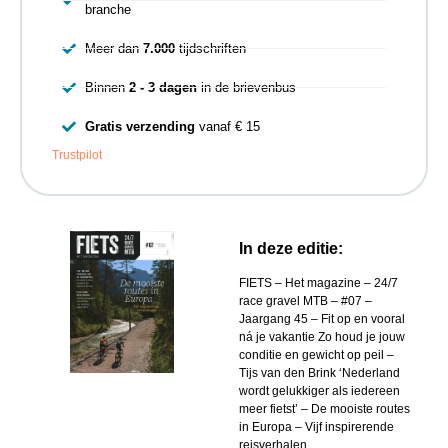
branche
Meer dan
7.000
tijdschriften
Binnen
2 - 3 dagen
in de brievenbus
Gratis verzending
vanaf € 15
Trustpilot
In deze editie:
FIETS – Het magazine – 24/7
race gravel MTB – #07 –
Jaargang 45 – Fit op en vooral
ná je vakantie Zo houd je jouw
conditie en gewicht op peil –
Tijs van den Brink ‘Nederland
wordt gelukkiger als iedereen
meer fietst’ – De mooiste routes
in Europa – Vijf inspirerende
reisverhalen