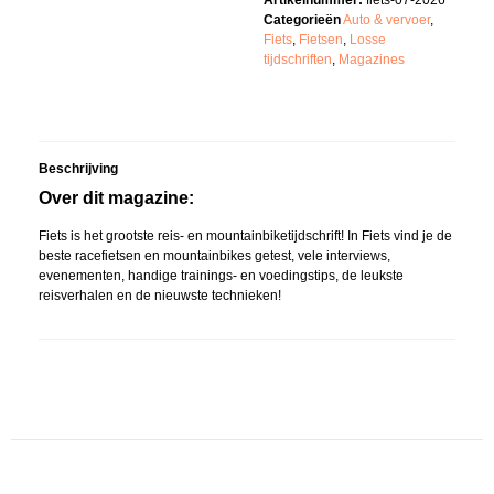
Artikelnummer:
fiets-07-2026
Categorieën
Auto & vervoer
,
Fiets
,
Fietsen
,
Losse
tijdschriften
,
Magazines
Beschrijving
Over dit magazine:
Fiets is het grootste reis- en mountainbiketijdschrift! In Fiets vind je de
beste racefietsen en mountainbikes getest, vele interviews,
evenementen, handige trainings- en voedingstips, de leukste
reisverhalen en de nieuwste technieken!