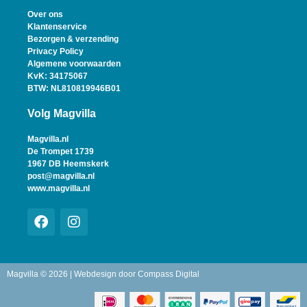
Over ons
Klantenservice
Bezorgen & verzending
Privacy Policy
Algemene voorwaarden
KvK: 34175067
BTW: NL810819946B01
Volg Magvilla
Magvilla.nl
De Trompet 1739
1967 DB Heemskerk
post@magvilla.nl
www.magvilla.nl
Magvilla © 2026 | Webdesign door
Compass Digital