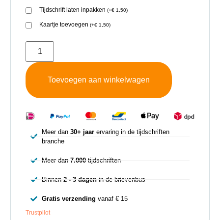
Tijdschrift laten inpakken
(
+
€
1,50
)
Kaartje toevoegen
(
+
€
1,50
)
Toevoegen aan winkelwagen
Meer dan
30+ jaar
ervaring in de tijdschriften
branche
Meer dan
7.000
tijdschriften
Binnen
2 - 3 dagen
in de brievenbus
Gratis verzending
vanaf € 15
Trustpilot