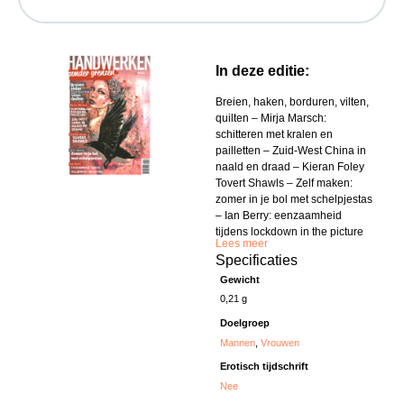
In deze editie:
Breien, haken, borduren, vilten,
quilten – Mirja Marsch:
schitteren met kralen en
pailletten – Zuid-West China in
naald en draad – Kieran Foley
Tovert Shawls – Zelf maken:
zomer in je bol met schelpjestas
– Ian Berry: eenzaamheid
tijdens lockdown in the picture
Lees meer
Specificaties
Gewicht
0,21 g
Doelgroep
Mannen
,
Vrouwen
Erotisch tijdschrift
Nee