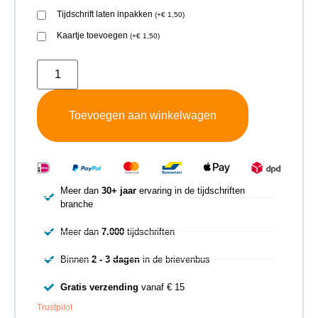
Tijdschrift laten inpakken
(
+
€
1,50
)
Kaartje toevoegen
(
+
€
1,50
)
Toevoegen aan winkelwagen
Meer dan
30+ jaar
ervaring in de tijdschriften
branche
Meer dan
7.000
tijdschriften
Binnen
2 - 3 dagen
in de brievenbus
Gratis verzending
vanaf € 15
Trustpilot