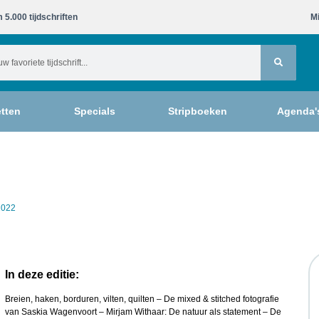
 5.000 tijdschriften​
Mi
tten
Specials
Stripboeken
Agenda'
2022
In deze editie:
Breien, haken, borduren, vilten, quilten – De mixed & stitched fotografie
van Saskia Wagenvoort – Mirjam Withaar: De natuur als statement – De