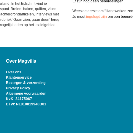
Er zijn nog geen beoordelingen.
nd. In het tijdschrift vind je
punt. Breien, haken, quilten, vilten
Wees de eerste om “Handwerken zon
 achtergrondartikelen, interviews met
Je moet
ingelogd zijn
om een beoordel
ubriek ‘Gaan zien, gaan doen’ terug.
mogelijkheden op het textielgebied.
Over Magvilla
Over ons
Klantenservice
Bezorgen & verzending
Privacy Policy
Algemene voorwaarden
KvK: 34175067
BTW: NL810819946B01