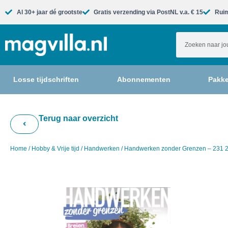
Al 30+ jaar dé grootste​
Gratis verzending via PostNL v.a. € 15
Ruim
Losse tijdschriften
Abonnementen
Pakke
Terug naar overzicht
Home
/
Hobby & Vrije tijd
/
Handwerken
/ Handwerken zonder Grenzen – 231 