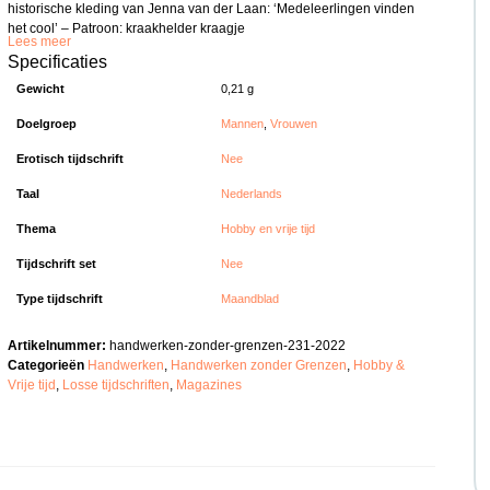
historische kleding van Jenna van der Laan: ‘Medeleerlingen vinden
het cool’ – Patroon: kraakhelder kraagje
Lees meer
Specificaties
Gewicht
0,21 g
Doelgroep
Mannen
,
Vrouwen
Erotisch tijdschrift
Nee
Taal
Nederlands
Thema
Hobby en vrije tijd
Tijdschrift set
Nee
Type tijdschrift
Maandblad
Artikelnummer:
handwerken-zonder-grenzen-231-2022
Categorieën
Handwerken
,
Handwerken zonder Grenzen
,
Hobby &
Vrije tijd
,
Losse tijdschriften
,
Magazines