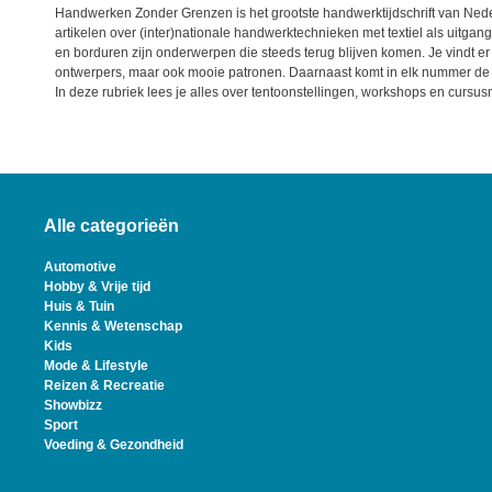
Handwerken Zonder Grenzen is het grootste handwerktijdschrift van Nederla
artikelen over (inter)nationale handwerktechnieken met textiel als uitgangs
en borduren zijn onderwerpen die steeds terug blijven komen. Je vindt er
ontwerpers, maar ook mooie patronen. Daarnaast komt in elk nummer de r
In deze rubriek lees je alles over tentoonstellingen, workshops en cursus
Alle categorieën
Automotive
Hobby & Vrije tijd
Huis & Tuin
Kennis & Wetenschap
Kids
Mode & Lifestyle
Reizen & Recreatie
Showbizz
Sport
Voeding & Gezondheid