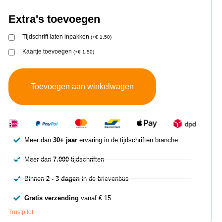
Extra's toevoegen
Tijdschrift laten inpakken
(
+
€
1,50
)
Kaartje toevoegen
(
+
€
1,50
)
Toevoegen aan winkelwagen
Meer dan
30+ jaar
ervaring in de tijdschriften branche
Meer dan
7.000
tijdschriften
Binnen
2 - 3 dagen
in de brievenbus
Gratis verzending
vanaf € 15
Trustpilot