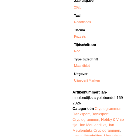
Jaar uitgave
2026
Taal
Nederlands
Thema
Puzzels
Tijdschrift set
Nee
Type tijdschrift
Maandblad
Uitgever
Uitgeverij Marken
Artikelnummer:
jan-
meulendijks-cryptobundel-169-
2026
Categorieën
Cryptogrammen
,
Denksport
,
Denksport
Cryptogrammen
,
Hobby & Vrije
tijd
,
Jan Meulendijks
,
Jan
Meulendijks Cryptogrammen
,