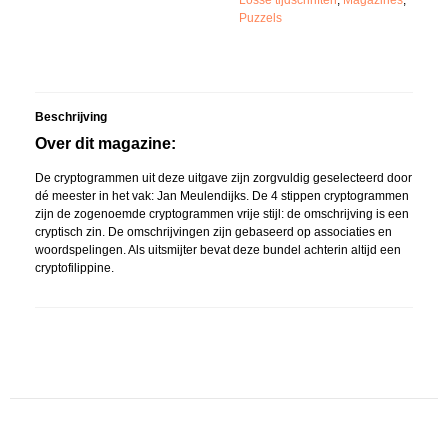
Losse tijdschriften
,
Magazines
,
Puzzels
Beschrijving
Over dit magazine:
De cryptogrammen uit deze uitgave zijn zorgvuldig geselecteerd door
dé meester in het vak: Jan Meulendijks. De 4 stippen cryptogrammen
zijn de zogenoemde cryptogrammen vrije stijl: de omschrijving is een
cryptisch zin. De omschrijvingen zijn gebaseerd op associaties en
woordspelingen. Als uitsmijter bevat deze bundel achterin altijd een
cryptofilippine.