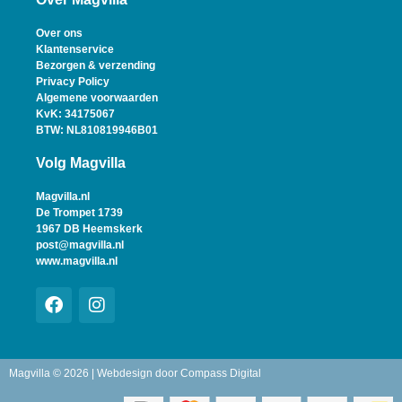
Over ons
Klantenservice
Bezorgen & verzending
Privacy Policy
Algemene voorwaarden
KvK: 34175067
BTW: NL810819946B01
Volg Magvilla
Magvilla.nl
De Trompet 1739
1967 DB Heemskerk
post@magvilla.nl
www.magvilla.nl
Magvilla © 2026 | Webdesign door
Compass Digital