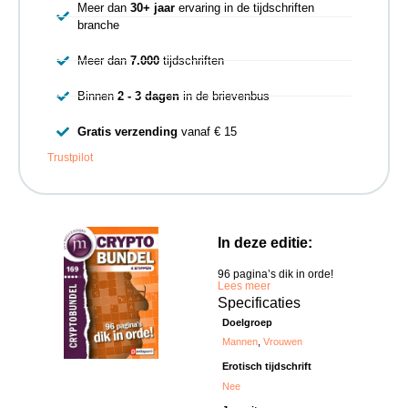
Meer dan
30+ jaar
ervaring in de tijdschriften
branche
Meer dan
7.000
tijdschriften
Binnen
2 - 3 dagen
in de brievenbus
Gratis verzending
vanaf € 15
Trustpilot
In deze editie:
96 pagina’s dik in orde!
Lees meer
Specificaties
Doelgroep
Mannen
,
Vrouwen
Erotisch tijdschrift
Nee