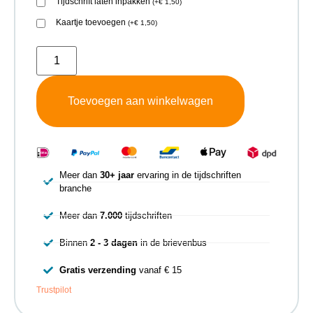
Tijdschrift laten inpakken
(
+
€
1,50
)
Kaartje toevoegen
(
+
€
1,50
)
Toevoegen aan winkelwagen
Meer dan
30+ jaar
ervaring in de tijdschriften
branche
Meer dan
7.000
tijdschriften
Binnen
2 - 3 dagen
in de brievenbus
Gratis verzending
vanaf € 15
Trustpilot