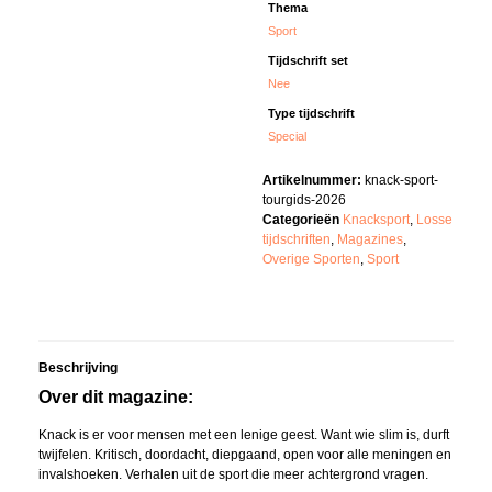
Thema
Sport
Tijdschrift set
Nee
Type tijdschrift
Special
Artikelnummer:
knack-sport-
tourgids-2026
Categorieën
Knacksport
,
Losse
tijdschriften
,
Magazines
,
Overige Sporten
,
Sport
Beschrijving
Over dit magazine:
Knack is er voor mensen met een lenige geest. Want wie slim is, durft
twijfelen. Kritisch, doordacht, diepgaand, open voor alle meningen en
invalshoeken. Verhalen uit de sport die meer achtergrond vragen.