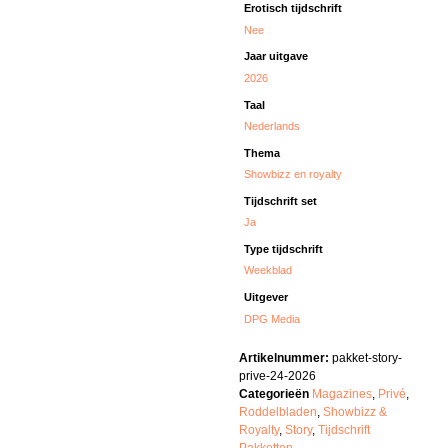
Erotisch tijdschrift
Nee
Jaar uitgave
2026
Taal
Nederlands
Thema
Showbizz en royalty
Tijdschrift set
Ja
Type tijdschrift
Weekblad
Uitgever
DPG Media
Artikelnummer:
pakket-story-
prive-24-2026
Categorieën
Magazines
,
Privé
,
Roddelbladen
,
Showbizz &
Royalty
,
Story
,
Tijdschrift