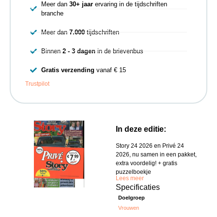
Meer dan
30+ jaar
ervaring in de tijdschriften
branche
Meer dan
7.000
tijdschriften
Binnen
2 - 3 dagen
in de brievenbus
Gratis verzending
vanaf € 15
Trustpilot
In deze editie:
Story 24 2026 en Privé 24
2026, nu samen in een pakket,
extra voordelig! + gratis
puzzelboekje
Lees meer
Specificaties
Doelgroep
Vrouwen