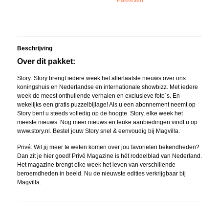
Pakketten
Beschrijving
Over dit pakket:
Story: Story brengt iedere week het allerlaatste nieuws over ons
koningshuis en Nederlandse en internationale showbizz. Met iedere
week de meest onthullende verhalen en exclusieve foto´s. En
wekelijks een gratis puzzelbijlage! Als u een abonnement neemt op
Story bent u steeds volledig op de hoogte. Story, elke week het
meeste nieuws. Nog meer nieuws en leuke aanbiedingen vindt u op
www.story.nl. Bestel jouw Story snel & eenvoudig bij Magvilla.
Privé: Wil jij meer te weten komen over jou favorieten bekendheden?
Dan zit je hier goed! Privé Magazine is hét roddelblad van Nederland.
Het magazine brengt elke week het leven van verschillende
beroemdheden in beeld. Nu de nieuwste edities verkrijgbaar bij
Magvilla.