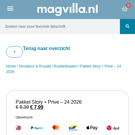
0
Terug naar overzicht
Home
/
Showbizz & Royalty
/
Roddelbladen
/ Pakket Story + Prive – 24
2026
Pakket Story + Prive – 24 2026
€
9,39
€
7,99
Uitverkocht