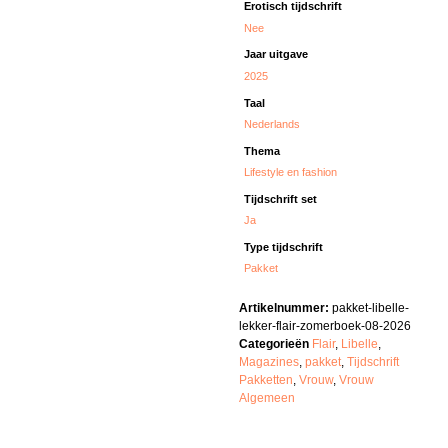
Erotisch tijdschrift
Nee
Jaar uitgave
2025
Taal
Nederlands
Thema
Lifestyle en fashion
Tijdschrift set
Ja
Type tijdschrift
Pakket
Artikelnummer:
pakket-libelle-
lekker-flair-zomerboek-08-2026
Categorieën
Flair
,
Libelle
,
Magazines
,
pakket
,
Tijdschrift
Pakketten
,
Vrouw
,
Vrouw
Algemeen