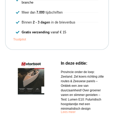
branche
Meer dan
7.000
tijdschriften
Binnen
2 - 3 dagen
in de brievenbus
Gratis verzending
vanaf € 15
Trustpilot
In deze editie:
Provincie onder de loep:
Zeeland. Zet koers richting zilte
routes & Zeeuwse parels –
Ontdek een zee van
duurzaamheid! Over groener
varen en slimmer genieten –
Test: Lumen E10: Futuristisch
hoogstandje met een
minimalistisch design
Lees meer