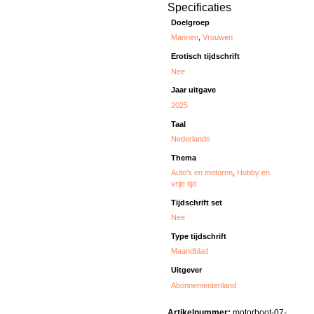
Specificaties
Doelgroep
Mannen
,
Vrouwen
Erotisch tijdschrift
Nee
Jaar uitgave
2025
Taal
Nederlands
Thema
Auto's en motoren
,
Hobby en
vrije tijd
Tijdschrift set
Nee
Type tijdschrift
Maandblad
Uitgever
Abonnementenland
Artikelnummer:
motorboot-07-