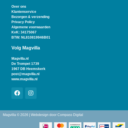
Over ons
Klantenservice
Bezorgen & verzending
Privacy Policy
Algemene voorwaarden
KvK: 34175067
BTW: NL810819946B01
Volg Magvilla
Magvilla.nl
De Trompet 1739
1967 DB Heemskerk
post@magvilla.nl
www.magvilla.nl
Magvilla © 2026 | Webdesign door
Compass Digital