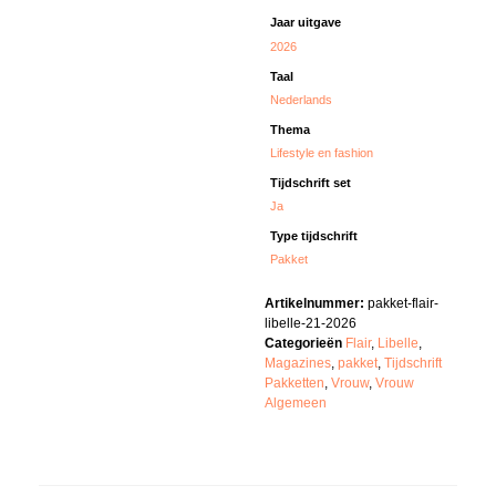
Jaar uitgave
2026
Taal
Nederlands
Thema
Lifestyle en fashion
Tijdschrift set
Ja
Type tijdschrift
Pakket
Artikelnummer:
pakket-flair-
libelle-21-2026
Categorieën
Flair
,
Libelle
,
Magazines
,
pakket
,
Tijdschrift
Pakketten
,
Vrouw
,
Vrouw
Algemeen