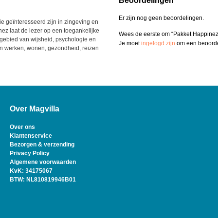
Beoordelingen
Er zijn nog geen beoordelingen.
ie geïnteresseerd zijn in zingeving en
nez laat de lezer op een toegankelijke
Wees de eerste om “Pakket Happinez
ebied van wijsheid, psychologie en
Je moet
ingelogd zijn
om een beoordel
 en werken, wonen, gezondheid, reizen
Over Magvilla
Over ons
Klantenservice
Bezorgen & verzending
Privacy Policy
Algemene voorwaarden
KvK: 34175067
BTW: NL810819946B01