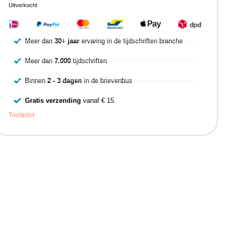
Uitverkocht
Meer dan
30+ jaar
ervaring in de tijdschriften branche
Meer dan
7.000
tijdschriften
Binnen
2 - 3 dagen
in de brievenbus
Gratis verzending
vanaf € 15
Trustpilot