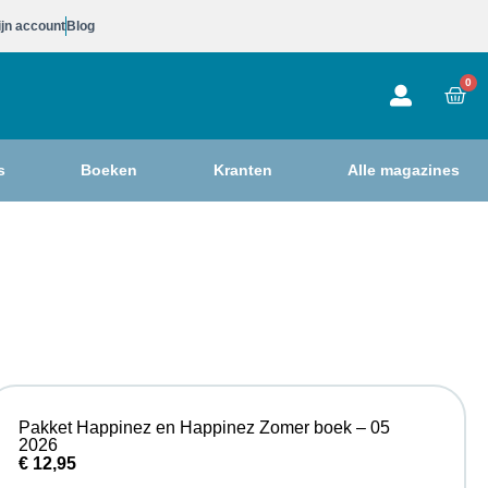
jn account
Blog
0
s
Boeken
Kranten
Alle magazines
Pakket Happinez en Happinez Zomer boek – 05
2026
€
12,95