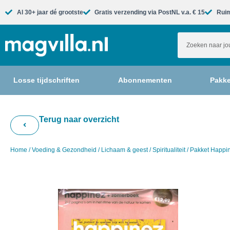
Al 30+ jaar dé grootste​
Gratis verzending via PostNL v.a. € 15
Ruim
Losse tijdschriften
Abonnementen
Pakke
Terug naar overzicht
Home
/
Voeding & Gezondheid
/
Lichaam & geest
/
Spiritualiteit
/ Pakket Happi