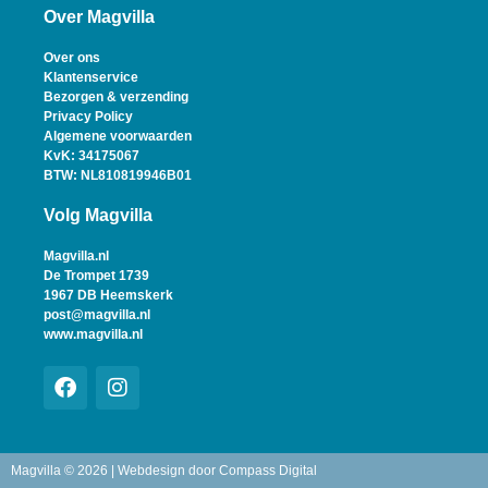
Over Magvilla
Over ons
Klantenservice
Bezorgen & verzending
Privacy Policy
Algemene voorwaarden
KvK: 34175067
BTW: NL810819946B01
Volg Magvilla
Magvilla.nl
De Trompet 1739
1967 DB Heemskerk
post@magvilla.nl
www.magvilla.nl
Magvilla © 2026 | Webdesign door
Compass Digital