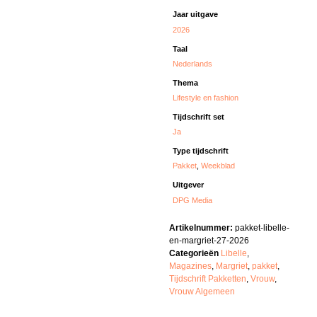
Jaar uitgave
2026
Taal
Nederlands
Thema
Lifestyle en fashion
Tijdschrift set
Ja
Type tijdschrift
Pakket
,
Weekblad
Uitgever
DPG Media
Artikelnummer:
pakket-libelle-
en-margriet-27-2026
Categorieën
Libelle
,
Magazines
,
Margriet
,
pakket
,
Tijdschrift Pakketten
,
Vrouw
,
Vrouw Algemeen