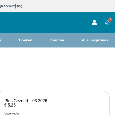
jn account
Blog
0
s
Boeken
Kranten
Alle magazines
Plus Gezond – 03 2026
€
5,25
Uitverkocht