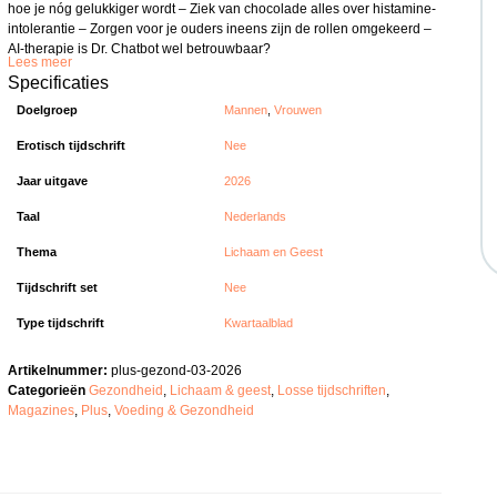
hoe je nóg gelukkiger wordt – Ziek van chocolade alles over histamine-
intolerantie – Zorgen voor je ouders ineens zijn de rollen omgekeerd –
AI-therapie is Dr. Chatbot wel betrouwbaar?
Lees meer
Specificaties
Doelgroep
Mannen
,
Vrouwen
Erotisch tijdschrift
Nee
Jaar uitgave
2026
Taal
Nederlands
Thema
Lichaam en Geest
Tijdschrift set
Nee
Type tijdschrift
Kwartaalblad
Artikelnummer:
plus-gezond-03-2026
Categorieën
Gezondheid
,
Lichaam & geest
,
Losse tijdschriften
,
Magazines
,
Plus
,
Voeding & Gezondheid