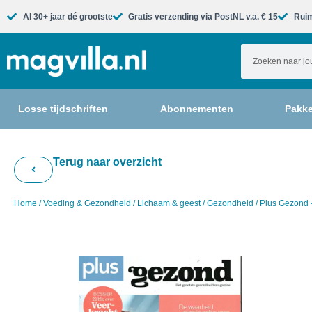
Al 30+ jaar dé grootste​
Gratis verzending via PostNL v.a. € 15
Ruim
Losse tijdschriften
Abonnementen
Pakke
Terug naar overzicht
Home
/
Voeding & Gezondheid
/
Lichaam & geest
/
Gezondheid
/ Plus Gezond 