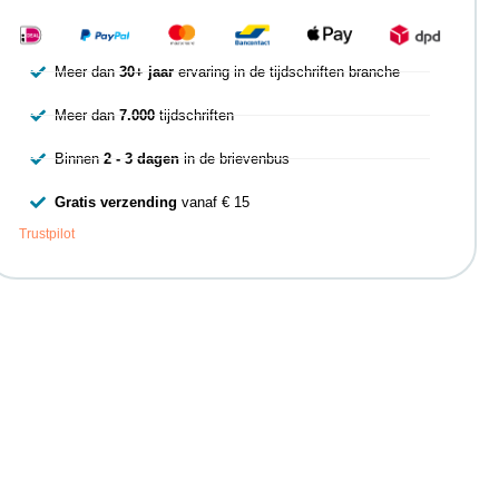
Meer dan
30+ jaar
ervaring in de tijdschriften branche
Meer dan
7.000
tijdschriften
Binnen
2 - 3 dagen
in de brievenbus
Gratis verzending
vanaf € 15
Trustpilot