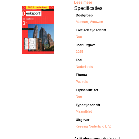
Lees meer
Specificaties
Doelgroep
Mannen
,
Vrouwen
Erotisch tijdschrift
Nee
Jaar uitgave
2025
Taal
Nederlands
Thema
Puzzels
Tijdschrift set
Nee
Type tijdschrift
Maandblad
Uitgever
Keesing Nederland B.V.
Artikelnummer:
denksport-