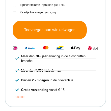
Tijdschrift laten inpakken
(
+
€
1,50
)
Kaartje toevoegen
(
+
€
1,50
)
Toevoegen aan winkelwagen
Meer dan
30+ jaar
ervaring in de tijdschriften
branche
Meer dan
7.000
tijdschriften
Binnen
2 - 3 dagen
in de brievenbus
Gratis verzending
vanaf € 15
Trustpilot