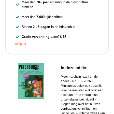
Meer dan
30+ jaar
ervaring in de tijdschriften
branche
Meer dan
7.000
tijdschriften
Binnen
2 - 3 dagen
in de brievenbus
Gratis verzending
vanaf € 15
Trustpilot
In deze editie:
Meer inzicht in jezelf en de
ander – Nr. 05 – 2026 –
Minicursus geluk ook geschikt
voor pessimisten – ‘Ik voel een
disbalans’ hoe therapietaal
onze relaties beïnvloedt –
Liegen mag over het nut van
verdraaien, verzwijgen en
‘white lies’ – Irritante trekjes van