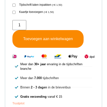
Tijdschrift laten inpakken
(
+
€
1,50
)
Kaartje toevoegen
(
+
€
1,50
)
Toevoegen aan winkelwagen
Meer dan
30+ jaar
ervaring in de tijdschriften
branche
Meer dan
7.000
tijdschriften
Binnen
2 - 3 dagen
in de brievenbus
Gratis verzending
vanaf € 15
Trustpilot