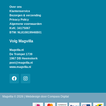
Over ons
Klantenservice
Bezorgen & verzending
Privacy Policy
Algemene voorwaarden
KvK: 34175067
BTW: NL810819946B01
Volg Magvilla
Magvilla.nl
De Trompet 1739
1967 DB Heemskerk
post@magvilla.nl
www.magvilla.nl
Magvilla © 2026 | Webdesign door
Compass Digital