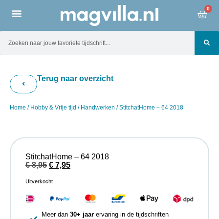
0
Terug naar overzicht
Home
/
Hobby & Vrije tijd
/
Handwerken
/ StitchatHome – 64 2018
StitchatHome – 64 2018
€
8,95
€
7,95
Uitverkocht
Meer dan
30+ jaar
ervaring in de tijdschriften