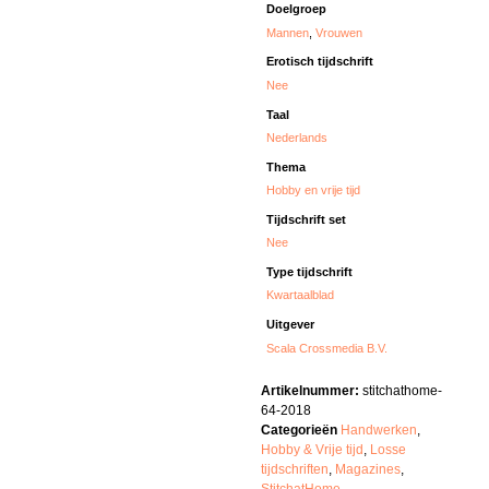
Doelgroep
Mannen
,
Vrouwen
Erotisch tijdschrift
Nee
Taal
Nederlands
Thema
Hobby en vrije tijd
Tijdschrift set
Nee
Type tijdschrift
Kwartaalblad
Uitgever
Scala Crossmedia B.V.
Artikelnummer:
stitchathome-
64-2018
Categorieën
Handwerken
,
Hobby & Vrije tijd
,
Losse
tijdschriften
,
Magazines
,