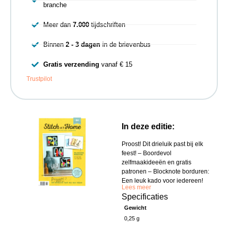
branche
Meer dan
7.000
tijdschriften
Binnen
2 - 3 dagen
in de brievenbus
Gratis verzending
vanaf € 15
Trustpilot
In deze editie:
Proost! Dit drieluik past bij elk
feest! – Boordevol
zelfmaakideeën en gratis
patronen – Blocknote borduren:
Een leuk kado voor iedereen!
Lees meer
Specificaties
Gewicht
0,25 g