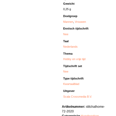
Gewicht
0,25 g
Doelgroep
Mannen
,
Vrouwen
Erotisch tijdschrift
Nee
Taal
Nederlands
Thema
Hobby en vrije tijd
Tijdschrift set
Nee
Type tijdschrift
Kwartaalblad
Uitgever
Scala Crossmedia B.V.
Artikelnummer:
stitchathome-
72-2020