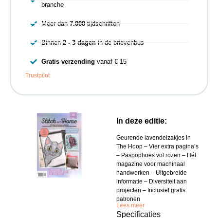
branche
Meer dan
7.000
tijdschriften
Binnen
2 - 3 dagen
in de brievenbus
Gratis verzending
vanaf € 15
Trustpilot
In deze editie:
Geurende lavendelzakjes in
The Hoop – Vier extra pagina’s
– Paspophoes vol rozen – Hét
magazine voor machinaal
handwerken – Uitgebreide
informatie – Diversiteit aan
projecten – Inclusief gratis
patronen
Lees meer
Specificaties