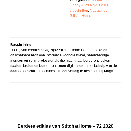
Categorieën
Handwerken
,
Hobby & Vrije tijd
,
Losse
tijdschriften
,
Magazines
,
StitchatHome
Beschrijving
Hou jij van creatief bezig zijn? StitchatHome is een unieke en
onschatbare bron van informatie voor creatieve, handvaardige
mensen en semi-professionals die machinaal borduren, locken,
naaien, breien en borduurpatronen digitaliseren met behulp van de
daartoe geschikte machines. Nu eenvoudig te bestellen bij Magvilla.
Eerdere edities van StitchatHome – 72 2020