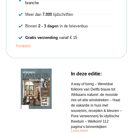
branche
Meer dan
7.000
tijdschriften
Binnen
2 - 3 dagen
in de brievenbus
Gratis verzending
vanaf € 15
Trustpilot
In deze editie:
A way of living – Wereldse
folklore van Delfts blauw tot
Afrikaans naturel: de mooiste
mix uit alle windstreken – Haal
de vakantie in huis met
souvenirs, recepten & kleuren –
Pure verwennerij 9x idyllische
theetuin – Welkom! 112
pagina’s binnenkijken
Lees meer