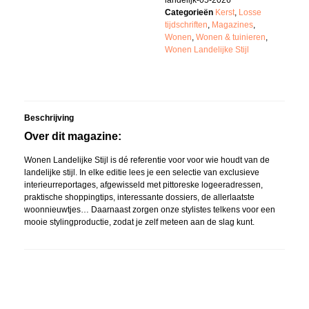
landelijk-05-2026
Categorieën
Kerst
,
Losse
tijdschriften
,
Magazines
,
Wonen
,
Wonen & tuinieren
,
Wonen Landelijke Stijl
Beschrijving
Over dit magazine:
Wonen Landelijke Stijl is dé referentie voor voor wie houdt van de
landelijke stijl. In elke editie lees je een selectie van exclusieve
interieurreportages, afgewisseld met pittoreske logeeradressen,
praktische shoppingtips, interessante dossiers, de allerlaatste
woonnieuwtjes… Daarnaast zorgen onze stylistes telkens voor een
mooie stylingproductie, zodat je zelf meteen aan de slag kunt.