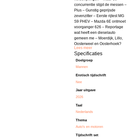
concurrentie slijpt de messen –
Plus – Gunstig geprijsde
zevenzitter – Eerste rijtest MG
S9 PHEV – Mazda 6E ontmoet
voorganger 626 – Reportage
wat heeft een dieselauto
gemeen me – Moerdijk, Lillo,
Oosterweel en Oosterhoek?
Lees meer
Specificaties
Doelgroep
Mannen
Erotisch tijdschrift
Nee
Jaar uitgave
2026
Taal
Nederlands
Thema
Auto's en motoren
Tijdschrift set