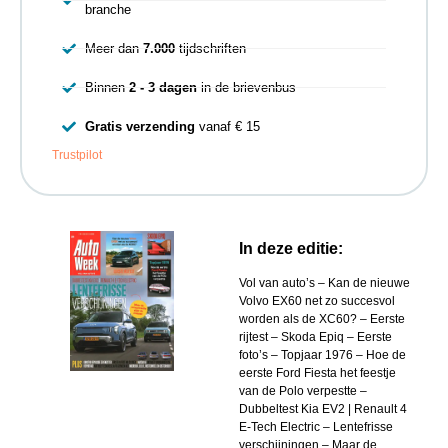
branche
Meer dan
7.000
tijdschriften
Binnen
2 - 3 dagen
in de brievenbus
Gratis verzending
vanaf € 15
Trustpilot
In deze editie:
Vol van auto’s – Kan de nieuwe
Volvo EX60 net zo succesvol
worden als de XC60? – Eerste
rijtest – Skoda Epiq – Eerste
foto’s – Topjaar 1976 – Hoe de
eerste Ford Fiesta het feestje
van de Polo verpestte –
Dubbeltest Kia EV2 | Renault 4
E-Tech Electric – Lentefrisse
verschijningen – Maar de