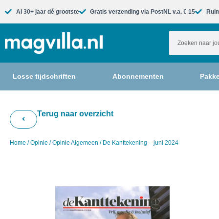
Al 30+ jaar dé grootste​
Gratis verzending via PostNL v.a. € 15
Ruim
Losse tijdschriften
Abonnementen
Pakke
Terug naar overzicht
Home
/
Opinie
/
Opinie Algemeen
/ De Kanttekening – juni 2024