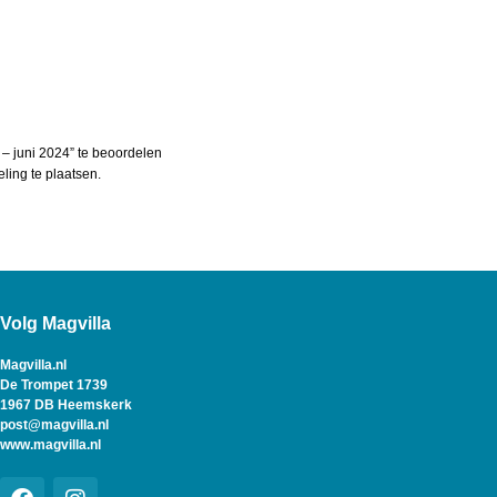
– juni 2024” te beoordelen
ing te plaatsen.
Volg Magvilla
Magvilla.nl
De Trompet 1739
1967 DB Heemskerk
post@magvilla.nl
www.magvilla.nl