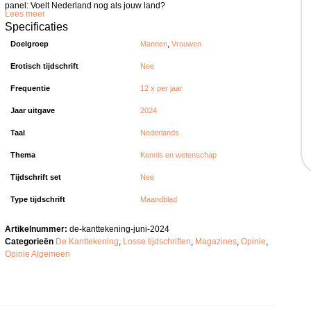
panel: Voelt Nederland nog als jouw land?
Lees meer
Specificaties
Doelgroep
Mannen
,
Vrouwen
Erotisch tijdschrift
Nee
Frequentie
12 x per jaar
Jaar uitgave
2024
Taal
Nederlands
Thema
Kennis en wetenschap
Tijdschrift set
Nee
Type tijdschrift
Maandblad
Artikelnummer:
de-kanttekening-juni-2024
Categorieën
De Kanttekening
,
Losse tijdschriften
,
Magazines
,
Opinie
,
Opinie Algemeen