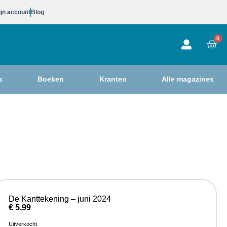
jn account
Blog
0
s
Boeken
Kranten
Alle magazines
De Kanttekening – juni 2024
€
5,99
Uitverkocht