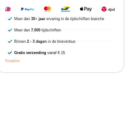
Meer dan
30+ jaar
ervaring in de tijdschriften branche
Meer dan
7.000
tijdschriften
Binnen
2 - 3 dagen
in de brievenbus
Gratis verzending
vanaf € 15
Trustpilot