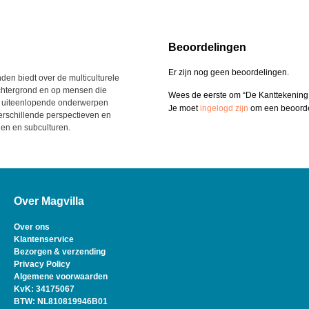
Beoordelingen
Er zijn nog geen beoordelingen.
en biedt over de multiculturele
eachtergrond en op mensen die
Wees de eerste om “De Kanttekening 
den uiteenlopende onderwerpen
Je moet
ingelogd zijn
om een beoordel
 verschillende perspectieven en
en en subculturen.
Over Magvilla
Over ons
Klantenservice
Bezorgen & verzending
Privacy Policy
Algemene voorwaarden
KvK: 34175067
BTW: NL810819946B01