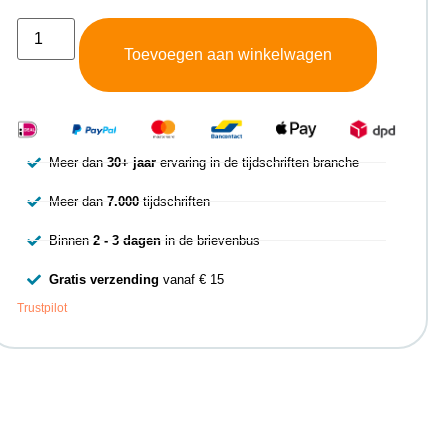
Toevoegen aan winkelwagen
Meer dan
30+ jaar
ervaring in de tijdschriften branche
Meer dan
7.000
tijdschriften
Binnen
2 - 3 dagen
in de brievenbus
Gratis verzending
vanaf € 15
Trustpilot