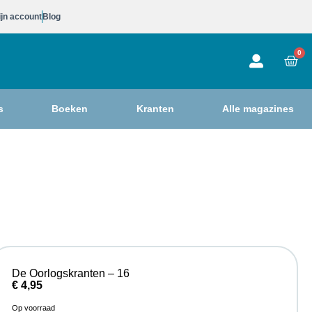
jn account
Blog
0
s
Boeken
Kranten
Alle magazines
De Oorlogskranten – 16
€
4,95
Op voorraad