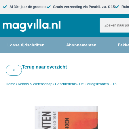
Al 30+ jaar dé grootste​
Gratis verzending via PostNL v.a. € 15
Ruim
Losse tijdschriften
Abonnementen
Pakke
Terug naar overzicht
Home
/
Kennis & Wetenschap
/
Geschiedenis
/ De Oorlogskranten – 16