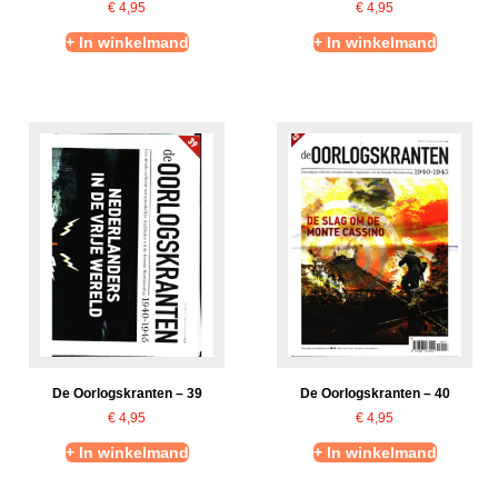
€
4,95
€
4,95
+ In winkelmand
+ In winkelmand
De Oorlogskranten – 39
De Oorlogskranten – 40
€
4,95
€
4,95
+ In winkelmand
+ In winkelmand