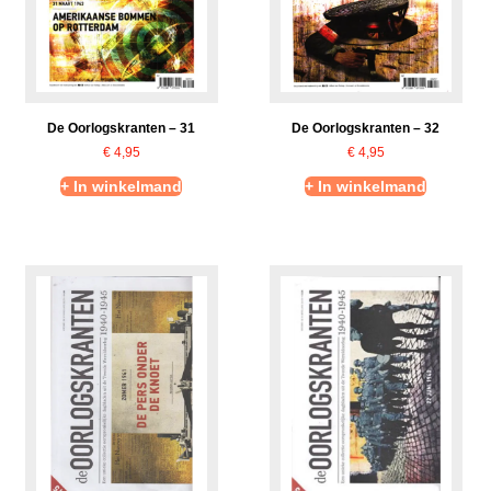
De Oorlogskranten – 31
De Oorlogskranten – 32
€
4,95
€
4,95
+ In winkelmand
+ In winkelmand