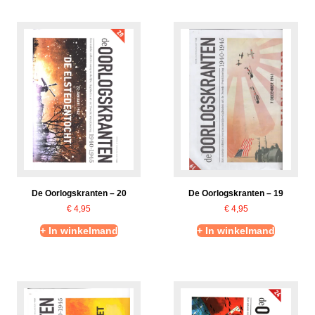
De Oorlogskranten – 20
De Oorlogskranten – 19
€
4,95
€
4,95
+ In winkelmand
+ In winkelmand