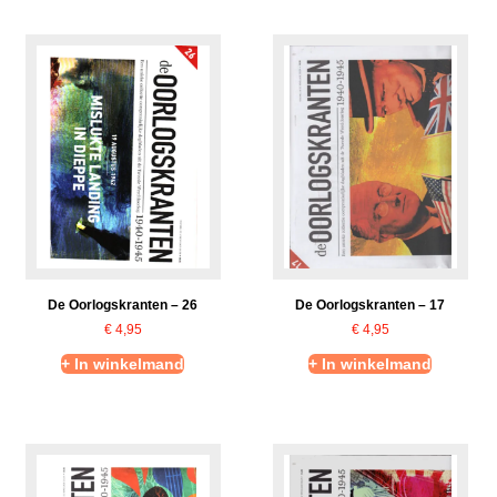
De Oorlogskranten – 26
De Oorlogskranten – 17
€
4,95
€
4,95
+ In winkelmand
+ In winkelmand