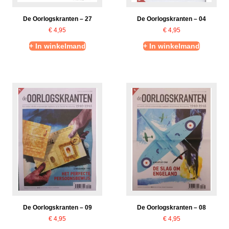
De Oorlogskranten – 27
De Oorlogskranten – 04
€
4,95
€
4,95
+ In winkelmand
+ In winkelmand
De Oorlogskranten – 09
De Oorlogskranten – 08
€
4,95
€
4,95