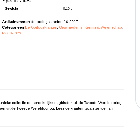
Specificaties
Gewicht
0,18 g
Artikelnummer:
de-oorlogskranten-16-2017
Categorieën
De Oorlogskranten
,
Geschiedenis
,
Kennis & Wetenschap
,
Magazines
 unieke collectie oorspronkelijke dagbladen uit de Tweede Wereldoorlog
en uit de Tweede Wereldoorlog. Lees de kranten, zoals ze toen zijn