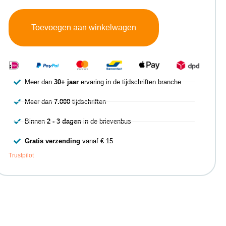
Toevoegen aan winkelwagen
Meer dan
30+ jaar
ervaring in de tijdschriften branche
Meer dan
7.000
tijdschriften
Binnen
2 - 3 dagen
in de brievenbus
Gratis verzending
vanaf € 15
Trustpilot