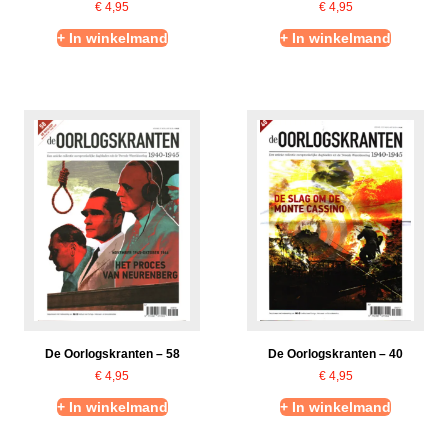
€
4,95
€
4,95
+ In winkelmand
+ In winkelmand
De Oorlogskranten – 58
De Oorlogskranten – 40
€
4,95
€
4,95
+ In winkelmand
+ In winkelmand