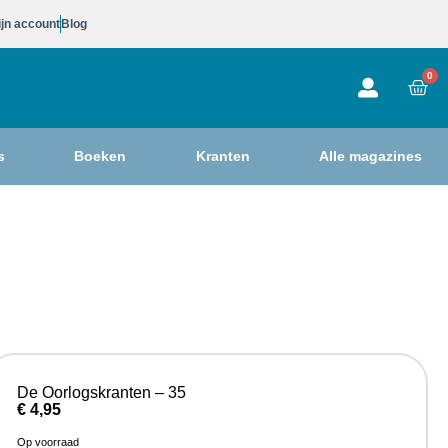
jn account
Blog
0
s
Boeken
Kranten
Alle magazines
De Oorlogskranten – 35
€
4,95
Op voorraad