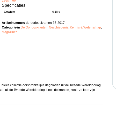
Lees meer
Specificaties
Gewicht
0,18 g
Artikelnummer:
de-oorlogskranten-35-2017
Categorieën
De Oorlogskranten
,
Geschiedenis
,
Kennis & Wetenschap
,
Magazines
 unieke collectie oorspronkelijke dagbladen uit de Tweede Wereldoorlog
en uit de Tweede Wereldoorlog. Lees de kranten, zoals ze toen zijn