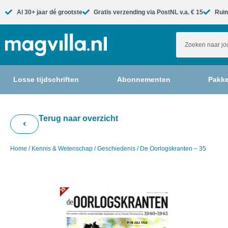
Al 30+ jaar dé grootste​
Gratis verzending via PostNL v.a. € 15
Ruim
Losse tijdschriften
Abonnementen
Pakke
Terug naar overzicht
Home
/
Kennis & Wetenschap
/
Geschiedenis
/ De Oorlogskranten – 35