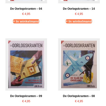
De Oorlogskranten – 04
De Oorlogskranten – 14
€
4,95
€
4,95
+ In winkelmand
+ In winkelmand
De Oorlogskranten – 09
De Oorlogskranten – 08
€
4,95
€
4,95