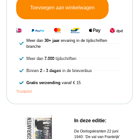
Toevoegen aan winkelwagen
Meer dan
30+ jaar
ervaring in de tijdschriften
branche
Meer dan
7.000
tijdschriften
Binnen
2 - 3 dagen
in de brievenbus
Gratis verzending
vanaf € 15
Trustpilot
In deze editie:
De Oorlogskranten 22 juni
1940: ‘De val van Frankrijk’