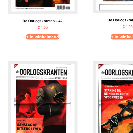
De Oorlogskran
De Oorlogskranten – 42
€
4,95
€
4,95
+ In winkelmand
+ In winke