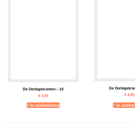
De Oorlogskran
De Oorlogskranten – 10
€
4,95
€
4,95
+ In winkelmand
+ In winke