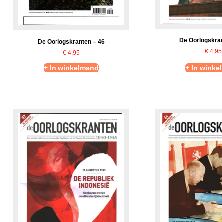
De Oorlogskran
De Oorlogskranten – 46
€
4,95
€
4,95
+ In winkelmand
+ In winke