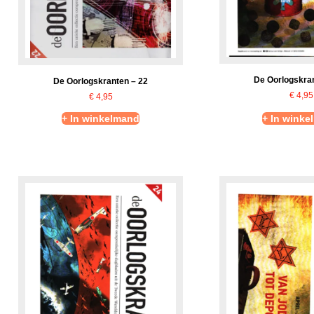
De Oorlogskran
De Oorlogskranten – 22
€
4,95
€
4,95
+ In winkelmand
+ In winke