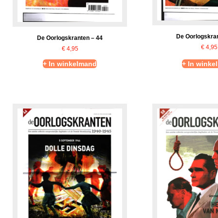
De Oorlogskran
De Oorlogskranten – 44
€
4,95
€
4,95
+ In winkelmand
+ In winke