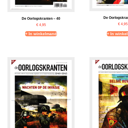
De Oorlogskran
De Oorlogskranten – 40
€
4,95
€
4,95
+ In winkelmand
+ In winke