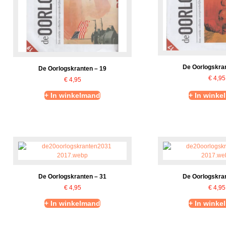
De Oorlogskran
De Oorlogskranten – 19
€
4,95
€
4,95
+ In winkelmand
+ In winke
De Oorlogskranten – 31
De Oorlogskran
€
4,95
€
4,95
+ In winkelmand
+ In winke