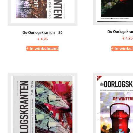
De Oorlogskran
De Oorlogskranten – 20
€
4,95
€
4,95
+ In winkelmand
+ In winke