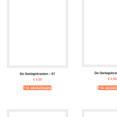
De Oorlogskran
De Oorlogskranten – 07
€
4,95
€
4,95
+ In winkelmand
+ In winke