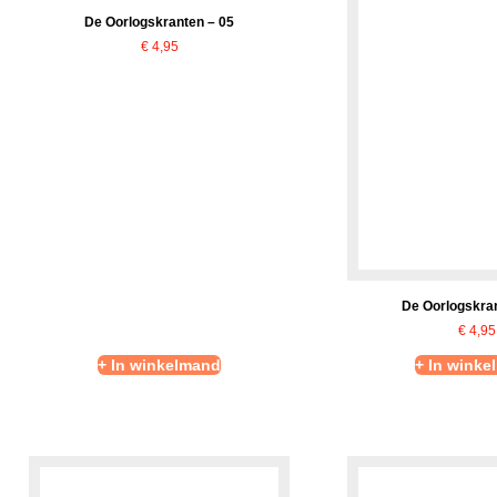
De Oorlogskranten – 05
€
4,95
De Oorlogskran
€
4,95
+ In winkelmand
+ In winke