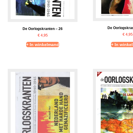
De Oorlogskran
De Oorlogskranten – 26
€
4,95
€
4,95
+ In winkelmand
+ In winke