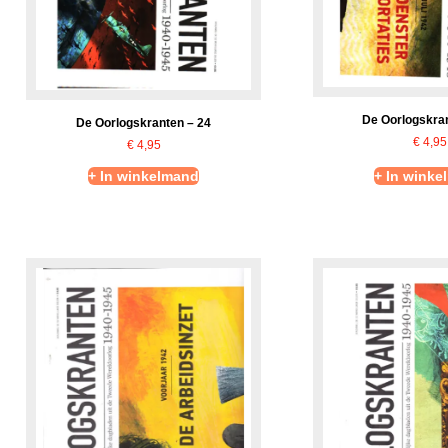
De Oorlogskran
De Oorlogskranten – 24
€
4,95
€
4,95
+ In winkelmand
+ In winke