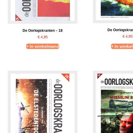
De Oorlogskran
De Oorlogskranten – 18
€
4,95
€
4,95
+ In winkelmand
+ In winke