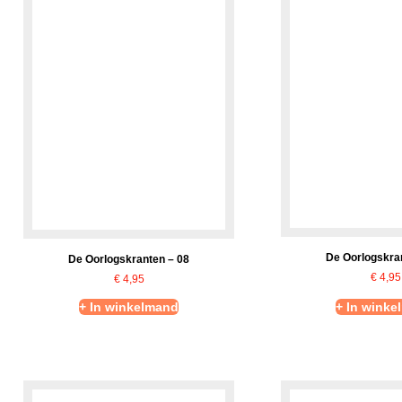
De Oorlogskran
De Oorlogskranten – 08
€
4,95
€
4,95
+ In winkelmand
+ In winke