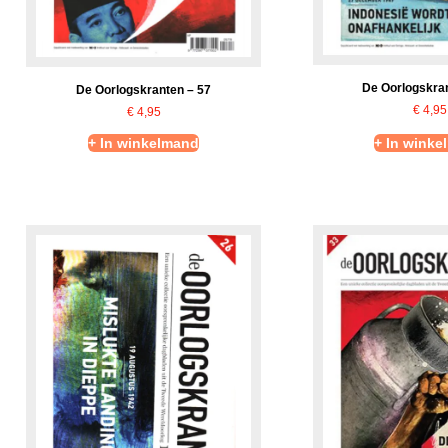
De Oorlogskran
De Oorlogskranten – 57
€
4,95
€
4,95
+ In winkelmand
+ In winke