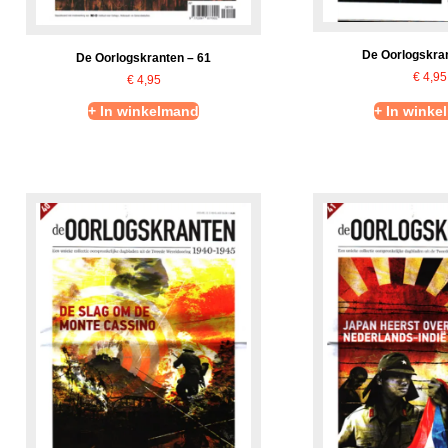
De Oorlogskran
De Oorlogskranten – 61
€
4,95
€
4,95
+ In winkelmand
+ In winke