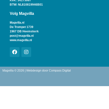
KvK: 34175067
BTW: NL810819946B01
Volg Magvilla
Magvilla.nl
De Trompet 1739
1967 DB Heemskerk
post@magvilla.nl
www.magvilla.nl
Magvilla © 2026 | Webdesign door
Compass Digital