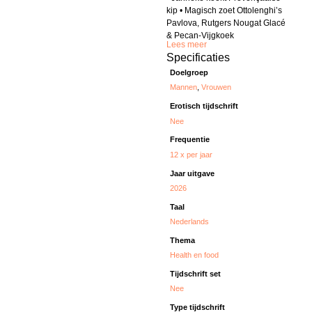
kip • Magisch zoet Ottolenghi’s
Pavlova, Rutgers Nougat Glacé
& Pecan-Vijgkoek
Lees meer
Specificaties
Doelgroep
Mannen
,
Vrouwen
Erotisch tijdschrift
Nee
Frequentie
12 x per jaar
Jaar uitgave
2026
Taal
Nederlands
Thema
Health en food
Tijdschrift set
Nee
Type tijdschrift