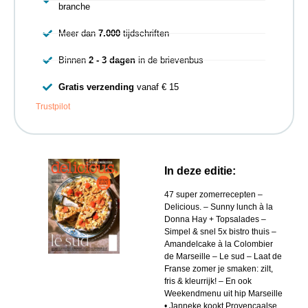
branche
Meer dan
7.000
tijdschriften
Binnen
2 - 3 dagen
in de brievenbus
Gratis verzending
vanaf € 15
Trustpilot
In deze editie:
47 super zomerrecepten –
Delicious. – Sunny lunch à la
Donna Hay + Topsalades –
Simpel & snel 5x bistro thuis –
Amandelcake à la Colombier
de Marseille – Le sud – Laat de
Franse zomer je smaken: zilt,
fris & kleurrijk! – En ook
Weekendmenu uit hip Marseille
• Janneke kookt Provençaalse