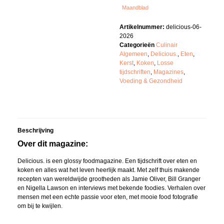
Maandblad
Artikelnummer:
delicious-06-
2026
Categorieën
Culinair
Algemeen
,
Delicious.
,
Eten
,
Kerst
,
Koken
,
Losse
tijdschriften
,
Magazines
,
Voeding & Gezondheid
Beschrijving
Over dit magazine:
Delicious. is een glossy foodmagazine. Een tijdschrift over eten en
koken en alles wat het leven heerlijk maakt. Met zelf thuis makende
recepten van wereldwijde grootheden als Jamie Oliver, Bill Granger
en Nigella Lawson en interviews met bekende foodies. Verhalen over
mensen met een echte passie voor eten, met mooie food fotografie
om bij te kwijlen.